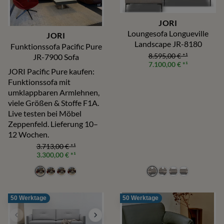
JORI
Loungesofa Longueville
JORI
Landscape JR-8180
Funktionssofa Pacific Pure
8.595,00 €
*¹
JR-7900 Sofa
7.100,00 €
*¹
JORI Pacific Pure kaufen:
Funktionssofa mit
umklappbaren Armlehnen,
viele Größen & Stoffe F1A.
Live testen bei Möbel
Zeppenfeld. Lieferung 10–
12 Wochen.
3.713,00 €
*¹
3.300,00 €
*¹
50 Werktage
50 Werktage