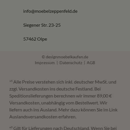
Sitzhöhe und Sitztiefe passend zur Körpergröße
info@moebelzeppenfeld.de
Polsterung passend zur gewünschten Festigkeit
Bezugsmaterial passend zu Alltag, Kindern oder
Siegener Str. 23-25
Haustieren
Proportionen passend zum Raum
57462 Olpe
Häufige Fragen zu Polstermöbel
© designmoebelkaufen.de
Impressum
|
Datenschutz
|
AGB
Wo kann ich Polstermöbel in Olpe kaufen?
*¹ Alle Preise verstehen sich inkl. deutscher MwSt. und
Bei Möbel Zeppenfeld in Olpe finden Sie Sofas, Sessel,
zzgl. Versandkosten ins deutsche Festland. Bei
Relaxmöbel und Wohnlandschaften mit Beratung und
Speditionslieferungen berechnen wir immer 89,00 €
Versandkosten, unabhängig vom Bestellwert. Wir
Probesitzen.
liefern auch ins Ausland. Mehr dazu können Sie im Link
Auslandsversandkosten erfahren.
Warum sollte ich Polstermöbel vor Ort testen?
*² Gilt für Lieferungen nach Deutschland. Wenn Sie bei