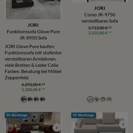
JORI
Como JR-9750
verstellbares Sofa
JORI
3.713,00 €
*¹
Funktionssofa Glove Pure
3.250,00 €
*¹
JR-8950 Sofa
JORI Glove Pure kaufen:
Funktionssofa mit stufenlos
verstellbaren Armlehnen,
viele Breiten & Leder Celia
Farben. Beratung bei Möbel
Zeppenfeld.
6.291,00 €
*¹
5.300,00 €
*¹
50 Werktage
50 Werktage