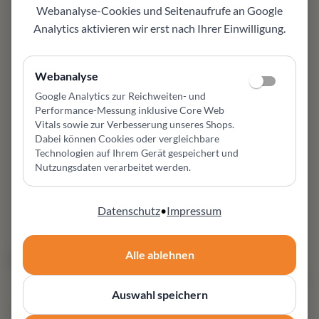
Webanalyse-Cookies und Seitenaufrufe an Google
Analytics aktivieren wir erst nach Ihrer Einwilligung.
LEOLUX
Bora-Bèta Sofa
LEOLUX
Flint Sofa
Webanalyse
Leolux Bora Bèta
Google Analytics zur Reichweiten- und
Hochlehnersofa - eleganter
Leolux Flint 3‑Sitzer Sofa
Performance-Messung inklusive Core Web
Designklassiker mit hoher
R01-300 mit Senso Castor
Vitals sowie zur Verbesserung unseres Shops
.
Rückenlehne. Leder Senso,
Chromgestell – organisches
Dabei können Cookies oder vergleichbare
verschiedene Größen. Jetzt
Design von Beck Design, 92
Technologien auf Ihrem Gerät gespeichert und
bei Möbel Zeppenfeld!
cm tief, 76 cm hoch,
Nutzungsdaten verarbeitet werden.
luxuriöser Sitzkomfort.
3.995,00 €
*¹
-14%
3.450,00 €
*¹
4.750,00 €
*¹
4.100,00 €
*¹
Datenschutz
•
Impressum
+
1
Alle ablehnen
50 Werktage
50 Werktage
Auswahl speichern