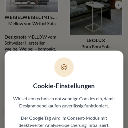
WEIBELWEIBEL INTERTIME
Mellow von Weibel Sofa
Designsofa MELLOW vom
LEOLUX
Schweizer Hersteller
Bora Bora Sofa
Weibel Weibel – kompakt,
funktional und stilvoll. Jetzt
3.780,00 €
*¹
bei Designmoebelkaufen.de
-15%
3.200,00 €
*¹
🍪
konfigurieren – Beratung
inklusive.
5.748,00 €
*¹
4.990,00 €
*¹
Cookie-Einstellungen
+
3
+
1
Wir setzen technisch notwendige Cookies ein, damit
Designmoebelkaufen
zuverlässig funktioniert.
50 Werktage
50 Werktage
Der Google Tag wird im Consent-Modus mit
deaktivierter Analyse-Speicherung initialisiert.