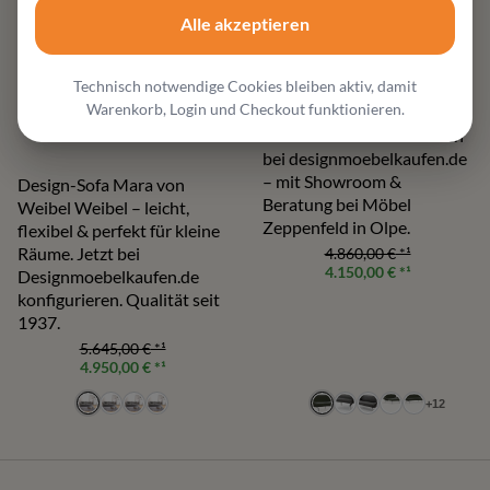
LEOLUX
Alle akzeptieren
Devon Sofa
Technisch notwendige Cookies bleiben aktiv, damit
Zierliches Leolux Devon
Warenkorb, Login und Checkout funktionieren.
WEIBELWEIBEL INTERTIME
Sofa – perfekt für kleine
leichtes kleines Sofa
Räume. Jetzt online kaufen
bei designmoebelkaufen.de
– mit Showroom &
Design-Sofa Mara von
Beratung bei Möbel
Weibel Weibel – leicht,
Zeppenfeld in Olpe.
flexibel & perfekt für kleine
Räume. Jetzt bei
4.860,00 €
*¹
4.150,00 €
*¹
Designmoebelkaufen.de
konfigurieren. Qualität seit
1937.
5.645,00 €
*¹
4.950,00 €
*¹
+
12