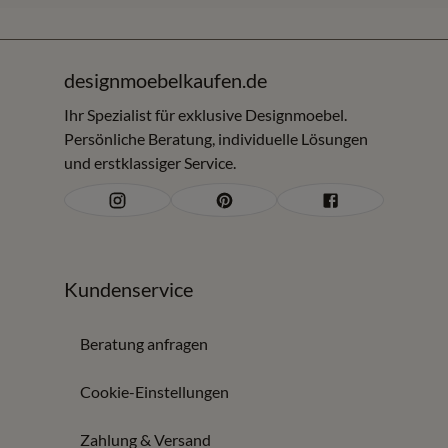
online entdecken und vor Ort Materialien, Komfort,
Verarbeitung und Proportionen vergleichen.
Kurzantwort für Ihre Suche
designmoebelkaufen.de
Wer Polstermöbel in Olpe oder im Umkreis von rund 150
Ihr Spezialist für exklusive Designmoebel.
Persönliche Beratung, individuelle Lösungen
km sucht, findet bei Möbel Zeppenfeld Sofas, Sessel,
und erstklassiger Service.
Wohnlandschaften und Relaxmöbel mit persönlicher
Komfortberatung.
Sofas, Sessel und Wohnlandschaften für Ihr
Zuhause
Kundenservice
Bei Möbel Zeppenfeld finden Sie Polstermöbel für
unterschiedliche Räume und Komfortwünsche:
Beratung anfragen
Sofas, Ecksofas und Wohnlandschaften
Cookie-Einstellungen
Sessel, Relaxsessel und Fernsehsessel
Schlafsofas für flexible Räume
Zahlung & Versand