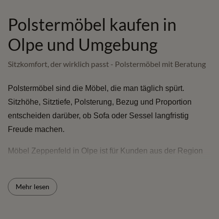
Polstermöbel kaufen in
Olpe und Umgebung
Sitzkomfort, der wirklich passt - Polstermöbel mit Beratung
Polstermöbel sind die Möbel, die man täglich spürt.
Sitzhöhe, Sitztiefe, Polsterung, Bezug und Proportion
entscheiden darüber, ob Sofa oder Sessel langfristig
Freude machen.
Möbel Zeppenfeld in Olpe ist für Kunden aus der Region
und aus einem Umkreis von rund 150 km interessant -
darunter Sauerland, Siegerland, Oberbergisches,
Mehr lesen
Bergisches Land sowie die Räume Köln/Bonn, Dortmund,
Hagen und angrenzende Regionen. Sie können die Möbel