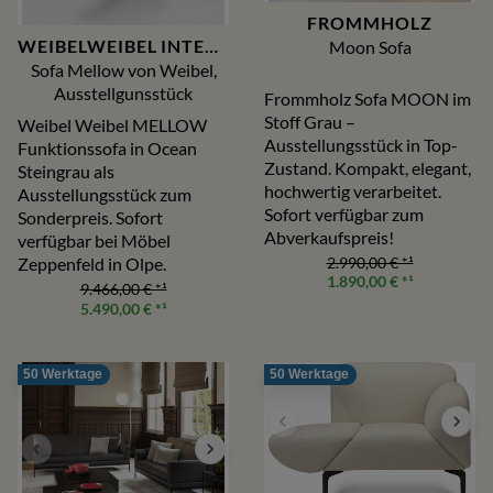
FROMMHOLZ
WEIBELWEIBEL INTERTIME
Moon Sofa
Sofa Mellow von Weibel,
Ausstellgunsstück
Frommholz Sofa MOON im
Stoff Grau –
Weibel Weibel MELLOW
Ausstellungsstück in Top-
Funktionssofa in Ocean
Zustand. Kompakt, elegant,
Steingrau als
hochwertig verarbeitet.
Ausstellungsstück zum
Sofort verfügbar zum
Sonderpreis. Sofort
Abverkaufspreis!
verfügbar bei Möbel
Zeppenfeld in Olpe.
2.990,00 €
*¹
1.890,00 €
*¹
9.466,00 €
*¹
5.490,00 €
*¹
50 Werktage
50 Werktage