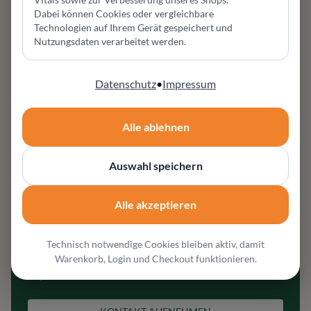
Dabei können Cookies oder vergleichbare
und Sitzkomfort direkt. So entstehen Entscheidungen, die
Technologien auf Ihrem Gerät gespeichert und
nicht nur im Warenkorb gut aussehen, sondern im eigenen
Nutzungsdaten verarbeitet werden.
Zuhause funktionieren.
Datenschutz
•
Impressum
Unser Team begleitet Sie von der ersten Inspiration bis zur
passenden Lösung für Wohnbereich, Esszimmer,
Schlafzimmer oder individuelle Stauraumplanung.
Alle ablehnen
Auswahl speichern
Alle akzeptieren
Sie planen ein neues Möbelstück
oder einen ganzen Raum?
Technisch notwendige Cookies bleiben aktiv, damit
Wir beraten telefonisch, per E-Mail oder persönlich in
Warenkorb, Login und Checkout funktionieren.
Olpe.