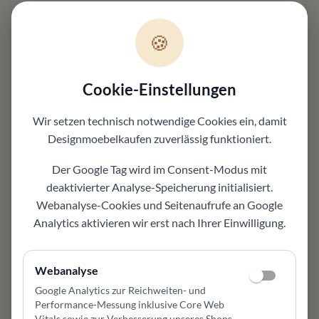
🍪
Cookie-Einstellungen
Wir setzen technisch notwendige Cookies ein, damit
Designmoebelkaufen
zuverlässig funktioniert.
Der Google Tag wird im Consent-Modus mit
deaktivierter Analyse-Speicherung initialisiert.
Webanalyse-Cookies und Seitenaufrufe an Google
Analytics aktivieren wir erst nach Ihrer Einwilligung.
Webanalyse
Design live erleben
Google Analytics zur Reichweiten- und
Performance-Messung inklusive Core Web
In unserer Ausstellung erleben Sie Materialien, Proportionen
Vitals sowie zur Verbesserung unseres Shops
.