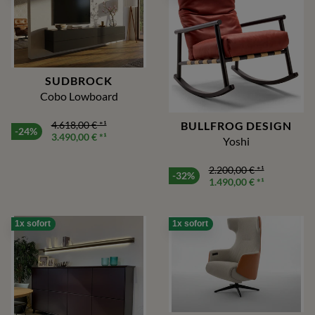
SUDBROCK
Cobo Lowboard
BULLFROG DESIGN
4.618,00 €
*¹
-24%
3.490,00 €
*¹
Yoshi
2.200,00 €
*¹
-32%
1.490,00 €
*¹
1x sofort
1x sofort