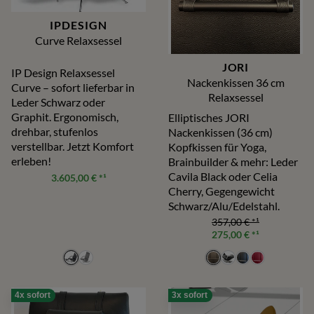
IPDESIGN
Curve Relaxsessel
JORI
IP Design Relaxsessel
Nackenkissen 36 cm
Curve – sofort lieferbar in
Relaxsessel
Leder Schwarz oder
Graphit. Ergonomisch,
Elliptisches JORI
drehbar, stufenlos
Nackenkissen (36 cm)
verstellbar. Jetzt Komfort
Kopfkissen für Yoga,
erleben!
Brainbuilder & mehr: Leder
Cavila Black oder Celia
3.605,00 €
*¹
Cherry, Gegengewicht
Schwarz/Alu/Edelstahl.
357,00 €
*¹
275,00 €
*¹
4x sofort
3x sofort