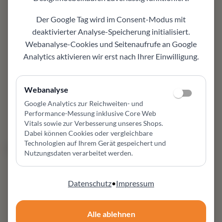
JORI
LEOLUX
Brainbuilder JR-7760
Caruzzo Black Edition –
Der Google Tag wird im Consent-Modus mit
Monomove Relaxsessel
Relaxsessel Plus mit Hocker
deaktivierter Analyse-Speicherung initialisiert.
4.867,00 €
*¹
Fine & Nackenkissen
3.590,00 €
*¹
Jetzt Leolux Caruzzo Black
Webanalyse-Cookies und Seitenaufrufe an Google
Edition Relaxsessel mit
Analytics aktivieren wir erst nach Ihrer Einwilligung.
Hocker & Nackenkissen bei
designmoebelkaufen.de
sichern – exklusiv & nur
Webanalyse
solange der Vorrat reicht!
Google Analytics zur Reichweiten- und
5.180,00 €
*¹
Performance-Messung inklusive Core Web
3.680,00 €
*¹
Vitals sowie zur Verbesserung unseres Shops
.
Dabei können Cookies oder vergleichbare
Technologien auf Ihrem Gerät gespeichert und
1x sofort
1x sofort
Nutzungsdaten verarbeitet werden.
Datenschutz
•
Impressum
Alle ablehnen