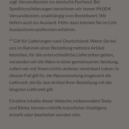
zzgl. Versandkosten ins deutsche Festland. Bei
Sofort lieferbare Möbel sind bereits verfügbar oder
Speditionslieferungen berechnen wir immer 89,00 €
Versandkosten, unabhängig vom Bestellwert. Wir
kurzfristig abrufbar. Die genaue Lieferzeit hängt vom Artikel
liefern auch ins Ausland. Mehr dazu können Sie im Link
und Lieferort ab.
Auslandsversandkosten erfahren.
*² Gilt für Lieferungen nach Deutschland. Wenn Sie bei
Kann ich sofort lieferbare Möbel in Olpe ansehen?
uns im Rahmen einer Bestellung mehrere Artikel
bestellen, für die unterschiedliche Lieferzeiten gelten,
Ja, viele verfügbare Möbel können bei Möbel Zeppenfeld
versenden wir die Ware in einer gemeinsamen Sendung,
in Olpe direkt erlebt und geprüft werden.
sofern wir mit Ihnen nichts anderes vereinbart haben. In
diesem Fall gilt für die Warensendung insgesamt die
Lieferzeit, die für den Artikel Ihrer Bestellung mit der
Gilt der Service auch im Umkreis von 150 km?
längsten Lieferzeit gilt.
Einzelne Inhalte dieser Website, insbesondere Texte
Möbel Zeppenfeld betreut Kunden aus der Region rund
und Bilder, können mithilfe künstlicher Intelligenz
um Olpe und auch aus einem weiteren Umkreis von etwa
erstellt oder bearbeitet worden sein.
150 km.