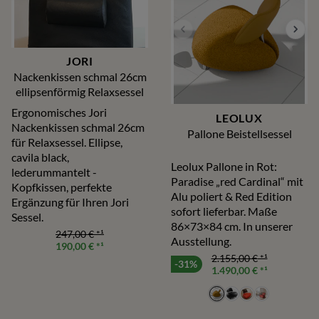
JORI
Nackenkissen schmal 26cm
ellipsenförmig Relaxsessel
Ergonomisches Jori
LEOLUX
Nackenkissen schmal 26cm
Pallone Beistellsessel
für Relaxsessel. Ellipse,
cavila black,
Leolux Pallone in Rot:
lederummantelt -
Paradise „red Cardinal“ mit
Kopfkissen, perfekte
Alu poliert & Red Edition
Ergänzung für Ihren Jori
sofort lieferbar. Maße
Sessel.
86×73×84 cm. In unserer
247,00 €
*¹
Ausstellung.
190,00 €
*¹
2.155,00 €
*¹
-31%
1.490,00 €
*¹