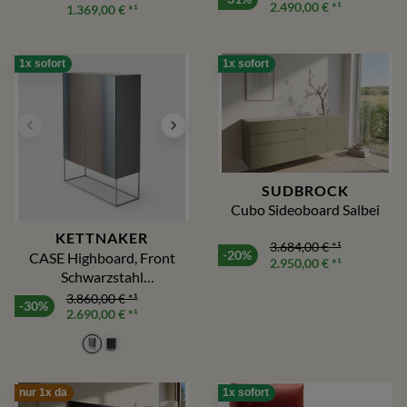
Sheep Stoff in 5 Farben
2.490,00 €
*¹
beidseitige Glaseinlage
1.369,00 €
*¹
1x sofort
1x sofort
SUDBROCK
Cubo Sideoboard Salbei
KETTNAKER
3.684,00 €
*¹
-20%
CASE Highboard, Front
2.950,00 €
*¹
Schwarzstahl
100x153,1x39cm
3.860,00 €
*¹
-30%
2.690,00 €
*¹
nur 1x da
1x sofort