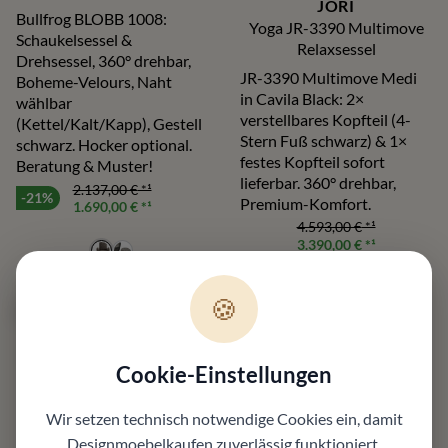
JORI
Bullfrog BLOBB 1008:
Yoga JR-3390 Multimove
Schaukelsessel &
Relaxsessel
Drehsessel, 360° drehbar,
JR-3390 Multimove Medi
Boheme-Velours, Naht
in Cavila Black: 2×
wählbar
verstellbares Kopfteil (4-
(Kettel/Kalt/Kapp), Gestell
Stern Fuß schwarz) & 1×
schwarz. Hocker optional.
festes Kopfteil sofort
Beratung & Muster!
lieferbar. 360° drehbar,
2.137,00 €
*¹
-21%
Premium-Komfort.
1.690,00 €
*¹
4.593,00 €
*¹
3.390,00 €
*¹
🍪
2x sofort
2x sofort
Cookie-Einstellungen
Wir setzen technisch notwendige Cookies ein, damit
Designmoebelkaufen
zuverlässig funktioniert.