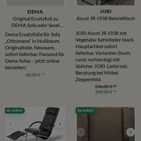
JORI
DEMA
Ascot JR-t938 Beistelltisch
Original Ersatzfuß zu
DEMA Sofa oder Sesel
Ottomanne,
JORI Ascot JR-t938 mit
Dema Ersatzfüße für Sofa
Nußbaumfarbig
Vegetalia-Sattelleder black.
„Ottomane“ in Nußbaum.
Hauptartikel sofort
Originalteile, Neuware,
lieferbar, Varianten (hoch,
sofort lieferbar. Passend für
rund, rechteckig) mit
Dema Sofas – jetzt online
üblicher JORI-Lieferzeit.
bestellen!
Beratung bei Möbel
60,00 €
*¹
Zeppenfeld.
536,00 €
*¹
349,00 €
*¹
4x sofort
4x sofort