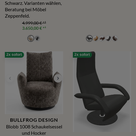
Schwarz. Varianten wählen,
Beratung bei Möbel
Zeppenfeld.
4.999,00 €
*¹
3.650,00 €
*¹
2x sofort
2x sofort
BULLFROG DESIGN
Blobb 1008 Schaukelsessel
und Hocker