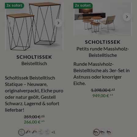
3x sofort
2x sofort
SCHOLTISSEK
Petits runde Massivholz-
Beistelltische
SCHOLTISSEK
Beistelltisch
Runde Massivholz-
Beistelltische als 3er-Set in
Astnuss oder knorriger
Scholtissek Beistelltisch
Eiche.
Statique – Neuware,
originalverpackt, Eiche puro
1.398,00 €
*¹
949,00 €
*¹
oder natur geölt, Gestell
Schwarz. Lagernd & sofort
lieferbar!
359,00 €
*¹
266,00 €
*¹
+
1