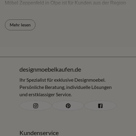
Möbel Zeppenfeld in Olpe ist für Kunden aus der Region
und aus einem Umkreis von rund 150 km interessant -
darunter Sauerland, Siegerland, Oberbergisches,
Mehr lesen
Bergisches Land sowie die Räume Köln/Bonn, Dortmund,
Hagen und angrenzende Regionen. Sie können die Möbel
online entdecken und vor Ort Materialien, Komfort,
Verarbeitung und Proportionen vergleichen.
Kurzantwort für Ihre Suche
designmoebelkaufen.de
Wer sofort lieferbare Möbel in Olpe oder im Umkreis von
Ihr Spezialist für exklusive Designmoebel.
Persönliche Beratung, individuelle Lösungen
rund 150 km sucht, findet bei Möbel Zeppenfeld verfügbare
und erstklassiger Service.
Designmöbel, Einzelstücke und kurzfristig lieferbare
Einrichtungslösungen.
Verfügbare Möbel für Wohnen, Essen und
Schlafen
Kundenservice
Die sofort lieferbaren Möbel wechseln je nach Bestand.