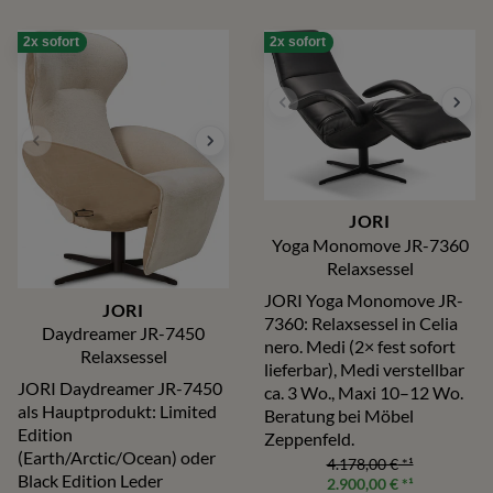
2x sofort
2x sofort
JORI
Yoga Monomove JR-7360
Relaxsessel
JORI Yoga Monomove JR-
JORI
7360: Relaxsessel in Celia
Daydreamer JR-7450
nero. Medi (2× fest sofort
Relaxsessel
lieferbar), Medi verstellbar
JORI Daydreamer JR-7450
ca. 3 Wo., Maxi 10–12 Wo.
als Hauptprodukt: Limited
Beratung bei Möbel
Edition
Zeppenfeld.
(Earth/Arctic/Ocean) oder
4.178,00 €
*¹
Black Edition Leder
2.900,00 €
*¹