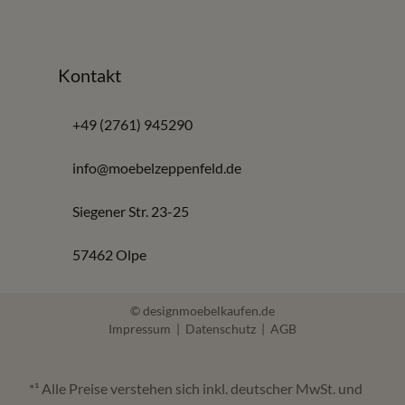
Ausgewählte Qualität aus dem Sortiment von Möbel
Zeppenfeld
Kontakt
Worauf Sie beim Kauf von sofort lieferbare
Möbel achten sollten
+49 (2761) 945290
Maße und Stellfläche vor dem Kauf prüfen
info@moebelzeppenfeld.de
Material, Farbe und Stil mit vorhandenen Möbeln
abstimmen
Siegener Str. 23-25
Liefer- und Montagemöglichkeiten klären
Verfügbarkeit direkt anfragen, da Einzelstücke
57462 Olpe
schnell wechseln
© designmoebelkaufen.de
Häufige Fragen zu Sofort lieferbar
Impressum
|
Datenschutz
|
AGB
Was bedeutet sofort lieferbar?
*¹ Alle Preise verstehen sich inkl. deutscher MwSt. und