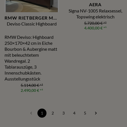
AERA
Signa NV-1005 Relaxsessel,
Topswing elektrisch
RMW RIETBERGER MÖBELWERKSTÄTTEN
5.720,00 €
*¹
Deviso Classic Highboard
4.400,00 €
*¹
RMW Deviso: Highboard
250×170×42 cm in Eiche
Bourbon & Aubergine matt
mit beleuchtetem
Wandregal. 2
Tablarauszüge, 3
Innenschubkästen.
Ausstellungsstück
5.114,00 €
*¹
2.490,00 €
*¹
1
2
3
4
5