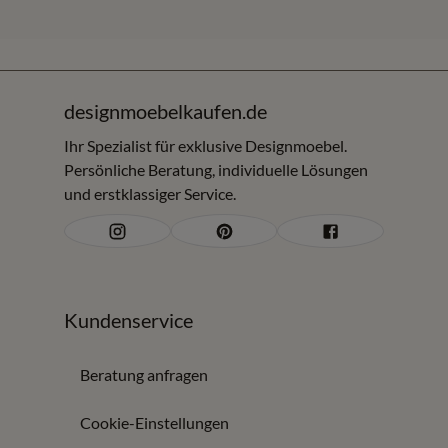
Hagen und angrenzende Regionen. Sie können die Möbel
online entdecken und vor Ort Materialien, Komfort,
Verarbeitung und Proportionen vergleichen.
Kurzantwort für Ihre Suche
designmoebelkaufen.de
Wer Esszimmer Möbel in Olpe oder im Umkreis von rund
Ihr Spezialist für exklusive Designmoebel.
Persönliche Beratung, individuelle Lösungen
150 km sucht, findet bei Möbel Zeppenfeld Esstische,
und erstklassiger Service.
Stühle, Bänke und Sideboards mit Beratung zu Größe,
Material und Raumwirkung.
Esstische, Stühle und Stauraum für ein
stimmiges Esszimmer
Kundenservice
Bei Möbel Zeppenfeld finden Sie Esszimmer Möbel, die
zusammen funktionieren und trotzdem individuell wirken:
Beratung anfragen
Esstische in verschiedenen Größen, Formen und
Cookie-Einstellungen
Materialien