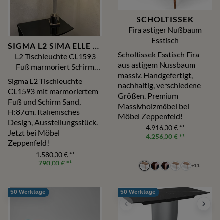
SCHOLTISSEK
Fira astiger Nußbaum
Esstisch
SIGMA L2 SIMA ELLE DUE
Scholtissek Esstisch Fira
L2 Tischleuchte CL1593
aus astigem Nussbaum
Fuß marmoriert Schirm
massiv. Handgefertigt,
Sand Lampen
Sigma L2 Tischleuchte
nachhaltig, verschiedene
CL1593 mit marmoriertem
Größen. Premium
Fuß und Schirm Sand,
Massivholzmöbel bei
H:87cm. Italienisches
Möbel Zeppenfeld!
Design, Ausstellungsstück.
4.916,00 €
*¹
Jetzt bei Möbel
4.256,00 €
*¹
Zeppenfeld!
1.580,00 €
*¹
790,00 €
*¹
+
11
50 Werktage
50 Werktage