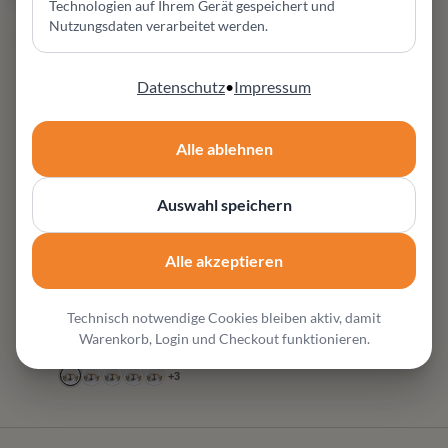
Technologien auf Ihrem Gerät gespeichert und
Nutzungsdaten verarbeitet werden.
Datenschutz
•
Impressum
SCHOLTISSEK
Alle ablehnen
runder Esstisch
Runder Massivholz-
Auswahl speichern
Esstisch von Scholtissek mit
Auszug. Hochwertig,
handgefertigt & nachhaltig.
Alle akzeptieren
Eiche oder Nussbaum –
Design & Funktion vereint.
Technisch notwendige Cookies bleiben aktiv, damit
3.144,00 €
*¹
Warenkorb, Login und Checkout funktionieren.
2.733,00 €
*¹
+
3