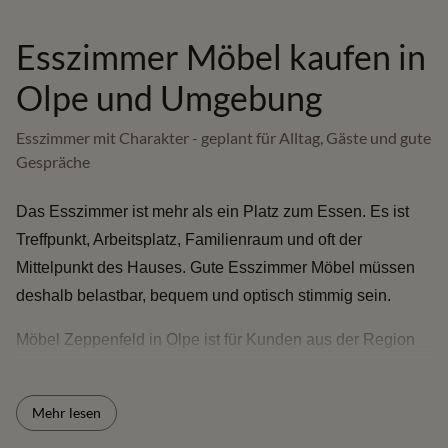
Esszimmer Möbel kaufen in
Olpe und Umgebung
Esszimmer mit Charakter - geplant für Alltag, Gäste und gute
Gespräche
Das Esszimmer ist mehr als ein Platz zum Essen. Es ist
Treffpunkt, Arbeitsplatz, Familienraum und oft der
Mittelpunkt des Hauses. Gute Esszimmer Möbel müssen
deshalb belastbar, bequem und optisch stimmig sein.
Möbel Zeppenfeld in Olpe ist für Kunden aus der Region
und aus einem Umkreis von rund 150 km interessant -
darunter Sauerland, Siegerland, Oberbergisches,
Mehr lesen
Bergisches Land sowie die Räume Köln/Bonn, Dortmund,