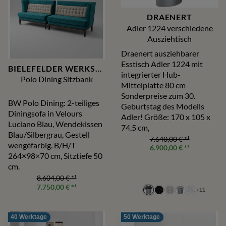
DRAENERT
Adler 1224 verschiedene
Ausziehtisch
Draenert ausziehbarer
Esstisch Adler 1224 mit
BIELEFELDER WERKSTÄTTEN
integrierter Hub-
Polo Dining Sitzbank
Mittelplatte 80 cm
Sonderpreise zum 30.
BW Polo Dining: 2-teiliges
Geburtstag des Modells
Diningsofa in Velours
Adler! Größe: 170 x 105 x
Luciano Blau, Wendekissen
74,5 cm,
Blau/Silbergrau, Gestell
7.640,00 €
*¹
wengéfarbig. B/H/T
6.900,00 €
*¹
264×98×70 cm, Sitztiefe 50
cm.
8.604,00 €
*¹
7.750,00 €
*¹
+
11
40 Werktage
50 Werktage