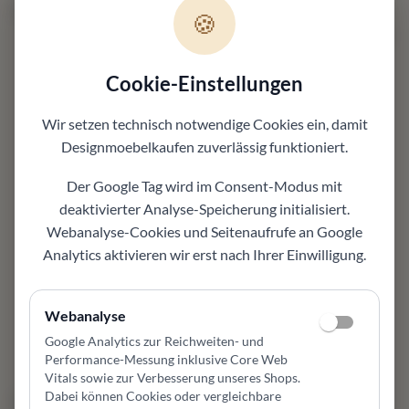
50 Werktage
40 Werktage
🍪
GIRSBERGER
Cookie-Einstellungen
Permesso Sitzbank
SCHOLTISSEK
kleiner Ausziehtisch
Wir setzen technisch notwendige Cookies ein, damit
Girsberger Permesso
Designmoebelkaufen
zuverlässig funktioniert.
Diningsofa mit
Scholtissek Küchentisch
Rückenlehne in Leder
Jade aus knorriger Eiche
Donna. Schweizer Design,
Der Google Tag wird im Consent-Modus mit
massiv, 120-160x85 cm.
verschiedene Größen. Jetzt
deaktivierter Analyse-Speicherung initialisiert.
Ausziehbarer Esstisch,
bei Möbel Zeppenfeld!
Webanalyse-Cookies und Seitenaufrufe an Google
handgefertigt in
2.629,00 €
*¹
Analytics aktivieren wir erst nach Ihrer Einwilligung.
Deutschland. Jetzt bei
2.379,00 €
*¹
Möbel Zeppenfeld!
1.851,00 €
*¹
Webanalyse
1.646,00 €
*¹
Google Analytics zur Reichweiten- und
+
23
+
7
Performance-Messung inklusive Core Web
Vitals sowie zur Verbesserung unseres Shops
.
Dabei können Cookies oder vergleichbare
40 Werktage