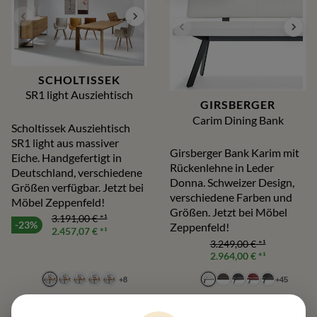
SCHOLTISSEK
SR1 light Ausziehtisch
GIRSBERGER
Carim Dining Bank
Scholtissek Ausziehtisch
SR1 light aus massiver
Girsberger Bank Karim mit
Eiche. Handgefertigt in
Rückenlehne in Leder
Deutschland, verschiedene
Donna. Schweizer Design,
Größen verfügbar. Jetzt bei
verschiedene Farben und
Möbel Zeppenfeld!
Größen. Jetzt bei Möbel
3.191,00 €
*¹
-23%
Zeppenfeld!
2.457,07 €
*¹
3.249,00 €
*¹
2.964,00 €
*¹
+
8
+
45