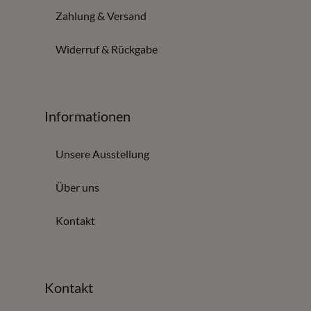
Stühle, Armlehnstühle und Bänke für bequemen
Zahlung & Versand
Sitzkomfort
Sideboards und Highboards für Geschirr, Gläser und
Widerruf & Rückgabe
Tischwäsche
Materialkombinationen aus Holz, Leder, Stoff, Metall
und Keramik
Informationen
Beratung und Planung bei Möbel Zeppenfeld
Unsere Ausstellung
Beim Esszimmer kommt es auf Laufwege, Tischgröße,
Sitzhöhe und Materialwirkung an. Möbel Zeppenfeld plant
Über uns
mit Ihnen Lösungen, die für den Alltag genauso passen
wie für Gäste und besondere Anlässe.
Kontakt
Tische und Stühle vor Ort in Olpe vergleichen
Beratung zu Raumgröße, Auszug, Pflege und
Kontakt
Belastbarkeit
Planung für offene Wohn- und Essbereiche