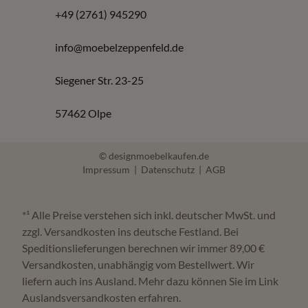
+49 (2761) 945290
Auswahl hochwertiger Marken und langlebiger
Materialien
info@moebelzeppenfeld.de
Worauf Sie beim Kauf von Esszimmer Möbel
Siegener Str. 23-25
achten sollten
57462 Olpe
Tischgröße passend zur Personenzahl und zum
Raum
Sitzkomfort und Rückenstütze der Stühle
© designmoebelkaufen.de
Impressum
|
Datenschutz
|
AGB
Pflegeleichte Oberflächen für den Alltag
Stimmige Kombination aus Tisch, Stuhl und
Stauraum
*¹ Alle Preise verstehen sich inkl. deutscher MwSt. und
zzgl. Versandkosten ins deutsche Festland. Bei
Häufige Fragen zu Esszimmer
Speditionslieferungen berechnen wir immer 89,00 €
Versandkosten, unabhängig vom Bestellwert. Wir
liefern auch ins Ausland. Mehr dazu können Sie im Link
Wo finde ich Esszimmer Möbel in Olpe?
Auslandsversandkosten erfahren.