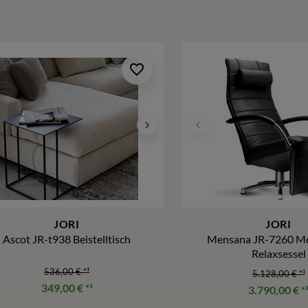
JORI
JORI
Ascot JR-t938 Beistelltisch
Mensana JR-7260 
Relaxsessel
536,00 €
*¹
5.128,00 €
*¹
349,00 €
*¹
3.790,00 €
*