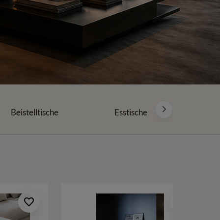
Beistelltische
Esstische
S