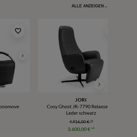
ALLE ANZEIGEN
→
JORI
Monomove
Cosy Ghost JR-7790 Relaxsessel
Leder schwarz
4.916,00 €
*¹
¹
3.600,00 €
*¹