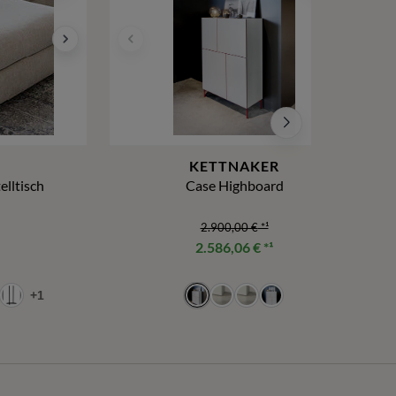
KETTNAKER
elltisch
Case Highboard
2.900,00 €
*¹
2.586,06 €
*¹
+
1