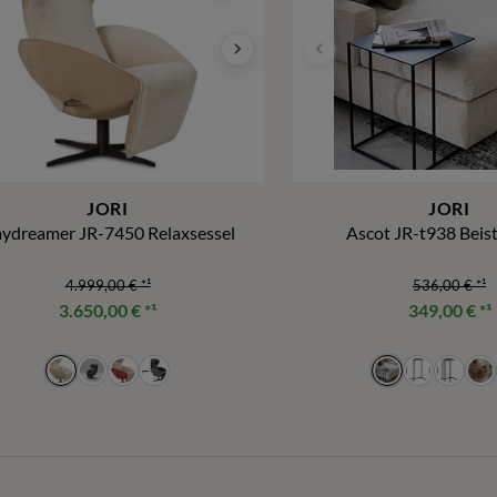
JORI
JORI
ydreamer JR-7450 Relaxsessel
Ascot JR-t938 Beist
4.999,00 €
*¹
536,00 €
*¹
3.650,00 €
*¹
349,00 €
*¹