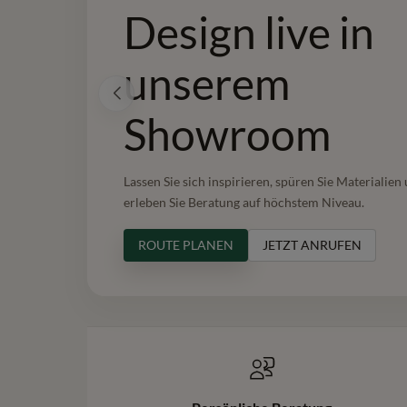
Design live in
Design live in
unserem
unserem
Showroom
Showroom
Lassen Sie sich inspirieren, spüren Sie Materialien
Lassen Sie sich inspirieren, spüren Sie Materialien
erleben Sie Beratung auf höchstem Niveau.
erleben Sie Beratung auf höchstem Niveau.
ROUTE PLANEN
ROUTE PLANEN
JETZT ANRUFEN
JETZT ANRUFEN