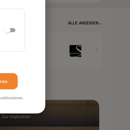
ALLE ANZEIGEN
→
eren
unktionieren.
Schlafzimmer
Zur Inspiration