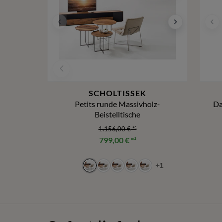
SCHOLTISSEK
Petits runde Massivholz-
Da
Beistelltische
1.156,00 €
*¹
799,00 €
*¹
+
1