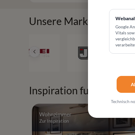
Unsere Marken
Webanal
Google An
Vitals sow
vergleich
verarbeite
A
Inspiration fuer Ihr Zu
Technisch no
Wohnzimmer
Zur Inspiration