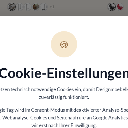
+
1
🍪
d ausgewählte Marken – seit 1937.
Cookie-Einstellunge
gewählte
Individuelle
etzen technisch notwendige Cookies ein, damit
Designmoebel
ignmarken
Wohnlösungen
zuverlässig funktioniert.
wertige Möbel renommierter
Maßgeschneiderte Angebote 
eller – bewusst kuratiert für
Einrichtungsideen passend zu
le Tag wird im Consent-Modus mit deaktivierter Analyse-Sp
tät, Komfort und zeitloses
Stil und persönlichen
ert. Webanalyse-Cookies und Seitenaufrufe an Google Analytics
n.
Anforderungen.
wir erst nach Ihrer Einwilligung.