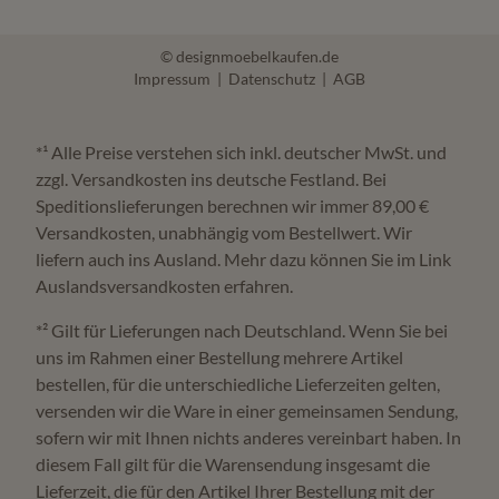
Häufige Fragen zu Schlafsofas
© designmoebelkaufen.de
Wo kann ich Schlafsofas in Olpe kaufen?
Impressum
|
Datenschutz
|
AGB
Bei Möbel Zeppenfeld in Olpe finden Sie Schlafsofas und
*¹ Alle Preise verstehen sich inkl. deutscher MwSt. und
Funktionssofas mit Beratung zu Sitzkomfort, Liegefläche
zzgl. Versandkosten ins deutsche Festland. Bei
Speditionslieferungen berechnen wir immer 89,00 €
und Mechanik.
Versandkosten, unabhängig vom Bestellwert. Wir
liefern auch ins Ausland. Mehr dazu können Sie im Link
Eignet sich ein Schlafsofa als Dauerschlafplatz?
Auslandsversandkosten erfahren.
*² Gilt für Lieferungen nach Deutschland. Wenn Sie bei
Das hängt vom Modell ab. Für regelmäßiges Schlafen
uns im Rahmen einer Bestellung mehrere Artikel
sollten Liegefläche, Matratze und Unterfederung
bestellen, für die unterschiedliche Lieferzeiten gelten,
besonders sorgfältig geprüft werden.
versenden wir die Ware in einer gemeinsamen Sendung,
sofern wir mit Ihnen nichts anderes vereinbart haben. In
diesem Fall gilt für die Warensendung insgesamt die
Für welche Räume sind Schlafsofas sinnvoll?
Lieferzeit, die für den Artikel Ihrer Bestellung mit der