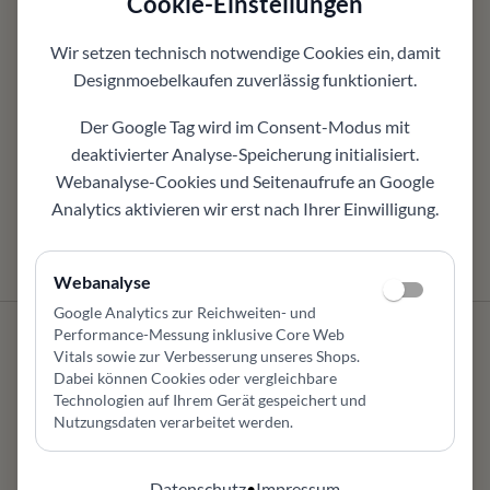
Cookie-Einstellungen
Signet Kyoto Go Schlafsofa:
5 Armlehnen (1–5), schlafen
Wir setzen technisch notwendige Cookies ein, damit
auf Sitzhöhe, PUR-
Designmoebelkaufen
zuverlässig funktioniert.
Matratze, Größen
142/162×197 cm.
Der Google Tag wird im Consent-Modus mit
Komfortschlafhöhe für
deaktivierter Analyse-Speicherung initialisiert.
Dauerschläfer
Webanalyse-Cookies und Seitenaufrufe an Google
3.385,00 €
*¹
Analytics aktivieren wir erst nach Ihrer Einwilligung.
3.067,00 €
*¹
+
5
Webanalyse
Google Analytics zur Reichweiten- und
Performance-Messung inklusive Core Web
Vitals sowie zur Verbesserung unseres Shops
.
Schlafsofas kaufen in Olpe
Dabei können Cookies oder vergleichbare
Technologien auf Ihrem Gerät gespeichert und
und Umgebung
Nutzungsdaten verarbeitet werden.
Sofa am Tag, Schlafplatz bei Bedarf - clever geplant
Datenschutz
•
Impressum