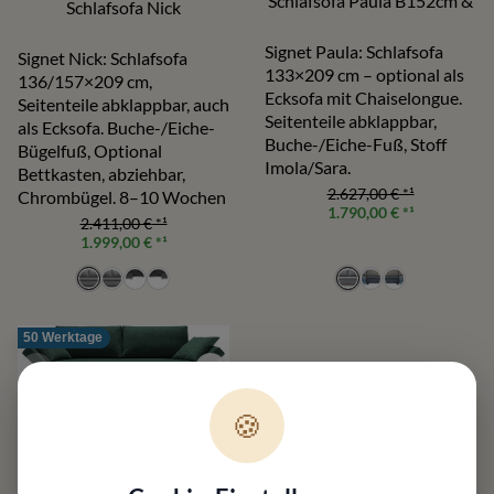
Schlafsofa Paula B152cm &
Schlafsofa Nick
Signet Paula: Schlafsofa
Signet Nick: Schlafsofa
133×209 cm – optional als
136/157×209 cm,
Ecksofa mit Chaiselongue.
Seitenteile abklappbar, auch
Seitenteile abklappbar,
als Ecksofa. Buche-/Eiche-
Buche-/Eiche-Fuß, Stoff
Bügelfuß, Optional
Imola/Sara.
Bettkasten, abziehbar,
2.627,00 €
*¹
Chrombügel. 8–10 Wochen
1.790,00 €
*¹
2.411,00 €
*¹
1.999,00 €
*¹
50 Werktage
🍪
SIGNET
Schlafsofa Kyoto-Go