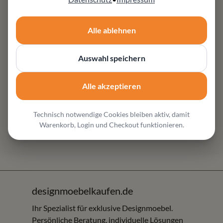
Ein Schlafsofa muss zwei Aufgaben erfüllen: Es soll
Alle ablehnen
bequem sitzen und bei Bedarf gut schlafen lassen.
Deshalb sind Mechanik, Matratze, Polsterung und Maße
Auswahl speichern
besonders wichtig.
Möbel Zeppenfeld in Olpe ist für Kunden aus der Region
Alle akzeptieren
und aus einem Umkreis von rund 150 km interessant -
darunter Sauerland, Siegerland, Oberbergisches,
Technisch notwendige Cookies bleiben aktiv, damit
Mehr lesen
Bergisches Land sowie die Räume Köln/Bonn, Dortmund,
Warenkorb, Login und Checkout funktionieren.
Hagen und angrenzende Regionen. Sie können die Möbel
online entdecken und vor Ort Materialien, Komfort,
Verarbeitung und Proportionen vergleichen.
Kurzantwort für Ihre Suche
designmoebelkaufen.de
Wer Schlafsofas in Olpe oder im Umkreis von rund 150 km
Ihr Spezialist für exklusive Designmoebel.
Persönliche Beratung, individuelle Lösungen
sucht, findet bei Möbel Zeppenfeld Schlafcouches,