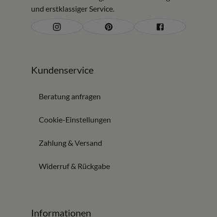
und erstklassiger Service.
Funktionssofas und Gästebetten mit Beratung zu Komfort
und Raummaß.
Schlafsofas für Gäste, kleine Räume und
flexible Nutzung
Kundenservice
Bei Möbel Zeppenfeld finden Sie Schlafsofas für
verschiedene Wohnsituationen:
Beratung anfragen
Schlafsofas für Gästezimmer und Arbeitszimmer
Cookie-Einstellungen
Funktionssofas für kleine Wohnungen
Modelle mit einfacher Bedienung und guter
Zahlung & Versand
Liegefläche
Bezüge und Größen passend zu Ihrem Wohnstil
Widerruf & Rückgabe
Beratung und Planung bei Möbel Zeppenfeld
Möbel Zeppenfeld prüft mit Ihnen, wie viel Platz im
Informationen