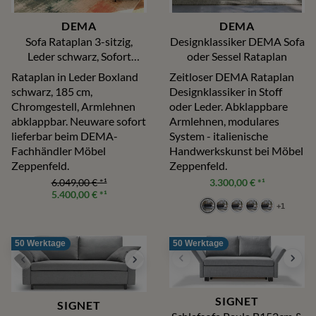
DEMA
DEMA
Sofa Rataplan 3-sitzig,
Designklassiker DEMA Sofa
Leder schwarz, Sofort
oder Sessel Rataplan
lieferbar!
Rataplan in Leder Boxland
Zeitloser DEMA Rataplan
schwarz, 185 cm,
Designklassiker in Stoff
Chromgestell, Armlehnen
oder Leder. Abklappbare
abklappbar. Neuware sofort
Armlehnen, modulares
lieferbar beim DEMA-
System - italienische
Fachhändler Möbel
Handwerkskunst bei Möbel
Zeppenfeld.
Zeppenfeld.
6.049,00 €
*¹
3.300,00 €
*¹
5.400,00 €
*¹
+
1
50 Werktage
50 Werktage
SIGNET
SIGNET