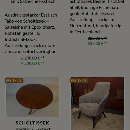
Scholtissek Beistelltisch Set
Talio Salzeiche Esstisch
Shell, knorrige Eiche natur
geölt, Rohstahl-Gestell,
Ausdrucksstarker Esstisch
Ausstellungsstücke im
Talio von Scholtissek –
Neuzustand, handgefertigt
Salzeiche mit Epoxidharz,
in Deutschland.
Rohstahlgestell &
828,00 €
*¹
Industrial-Look.
533,00 €
*¹
Ausstellungsstück in Top-
Zustand, sofort verfügbar.
6.298,00 €
*¹
4.508,00 €
*¹
nur 1x da
nur 1x da
SCHOLTISSEK
„Tradition“ Esstisch