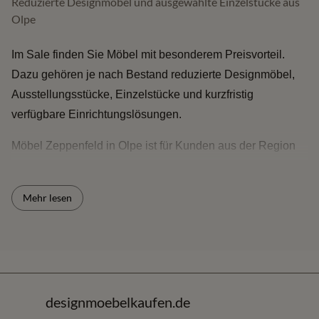
Reduzierte Designmöbel und ausgewählte Einzelstücke aus
Olpe
Im Sale finden Sie Möbel mit besonderem Preisvorteil.
Dazu gehören je nach Bestand reduzierte Designmöbel,
Ausstellungsstücke, Einzelstücke und kurzfristig
verfügbare Einrichtungslösungen.
Möbel Zeppenfeld in Olpe ist für Kunden aus der Region
und aus einem Umkreis von rund 150 km interessant -
darunter Sauerland, Siegerland, Oberbergisches,
Mehr lesen
Bergisches Land sowie die Räume Köln/Bonn, Dortmund,
Hagen und angrenzende Regionen. Sie können die Möbel
online entdecken und vor Ort Materialien, Komfort,
Verarbeitung und Proportionen vergleichen.
Kurzantwort für Ihre Suche
designmoebelkaufen.de