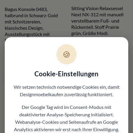
Sitting Vision Relaxsessel
Bagus Konsole 0483,
Next NX-312 mit manuell
halbrund in Schwarz-Gold
verstellbarem Fuß- und
mit Schnitzereien,
Rückenteil. Stoff Prairie
klassisches Design,
grün, Größe Medi.
Ausstellungsstück mit
Ausstellungsstück bei
Lagerspuren – 81×80×41
Möbel Zeppenfeld!
cm.
🍪
2.494,00 €
*¹
1.790,00 €
*¹
1.500,00 €
*¹
690,00 €
*¹
Cookie-Einstellungen
nur 1x da
nur 1x da
Wir setzen technisch notwendige Cookies ein, damit
Designmoebelkaufen
zuverlässig funktioniert.
Der Google Tag wird im Consent-Modus mit
LEOLUX
deaktivierter Analyse-Speicherung initialisiert.
Mara Cruz 6er Set
Webanalyse-Cookies und Seitenaufrufe an Google
DEELMANN
Armlehnstühle drehbar
Landhausesstisch
Analytics aktivieren wir erst nach Ihrer Einwilligung.
Stuhl