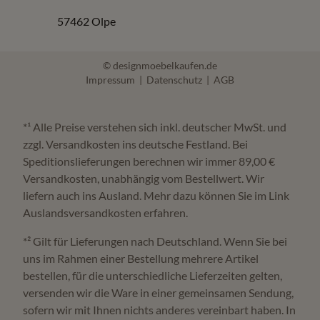
57462 Olpe
Häufige Fragen zu Sale
© designmoebelkaufen.de
Impressum
|
Datenschutz
|
AGB
Welche Möbel gibt es im Sale?
Je nach Bestand finden Sie reduzierte Designmöbel,
*¹ Alle Preise verstehen sich inkl. deutscher MwSt. und
zzgl. Versandkosten ins deutsche Festland. Bei
Ausstellungsstücke und Einzelstücke aus
Speditionslieferungen berechnen wir immer 89,00 €
unterschiedlichen Wohnbereichen.
Versandkosten, unabhängig vom Bestellwert. Wir
liefern auch ins Ausland. Mehr dazu können Sie im Link
Kann ich Sale Möbel vor Ort ansehen?
Auslandsversandkosten erfahren.
*² Gilt für Lieferungen nach Deutschland. Wenn Sie bei
Ja, Möbel Zeppenfeld in Olpe berät Sie zu verfügbaren
uns im Rahmen einer Bestellung mehrere Artikel
bestellen, für die unterschiedliche Lieferzeiten gelten,
Sale-Artikeln und deren Einsatz in Ihrem Zuhause.
versenden wir die Ware in einer gemeinsamen Sendung,
sofern wir mit Ihnen nichts anderes vereinbart haben. In