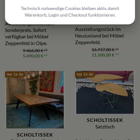
Seta-Leder Terra, 308×222
Weibel Weibel MELLOW
Technisch notwendige Cookies bleiben aktiv, damit
cm. Sitzflächen 3-stufig
Funktionssofa in Ocean
Warenkorb, Login und Checkout funktionieren.
ausziehbar, Kopfstützen
Steingrau als
hochstellbar.
Ausstellungsstück zum
Ausstellungsstück im
Sonderpreis. Sofort
Neuzustand bei Möbel
verfügbar bei Möbel
Zeppenfeld.
Zeppenfeld in Olpe.
16.937,00 €
*¹
9.466,00 €
*¹
11.500,00 €
*¹
5.490,00 €
*¹
nur 1x da
nur 1x da
SCHOLTISSEK
Satztisch
SCHOLTISSEK