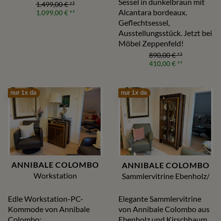
Sessel in dunkelbraun mit
1.499,00 €
*¹
Alcantara bordeaux.
1.099,00 €
*¹
Geflechtsessel,
Ausstellungsstück. Jetzt bei
Möbel Zeppenfeld!
890,00 €
*¹
410,00 €
*¹
nur 1x da
nur 1x da
ANNIBALE COLOMBO
ANNIBALE COLOMBO
Workstation
Sammlervitrine Ebenholz/
Edle Workstation-PC-
Elegante Sammlervitrine
Kommode von Annibale
von Annibale Colombo aus
Colombo:
Ebenholz und Kirschbaum.