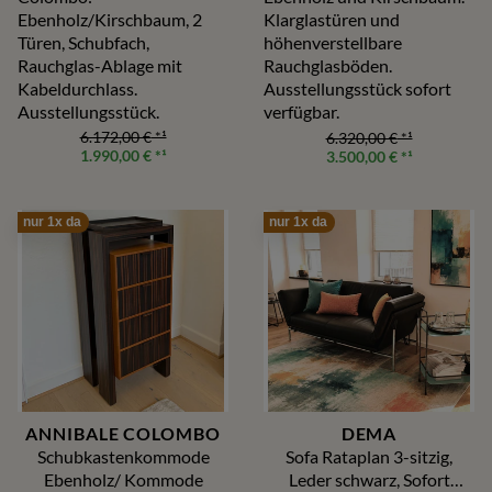
Ebenholz/Kirschbaum, 2
Klarglastüren und
Türen, Schubfach,
höhenverstellbare
Rauchglas-Ablage mit
Rauchglasböden.
Kabeldurchlass.
Ausstellungsstück sofort
Ausstellungsstück.
verfügbar.
6.172,00 €
*¹
6.320,00 €
*¹
1.990,00 €
*¹
3.500,00 €
*¹
nur 1x da
nur 1x da
ANNIBALE COLOMBO
DEMA
Schubkastenkommode
Sofa Rataplan 3-sitzig,
Ebenholz/ Kommode
Leder schwarz, Sofort