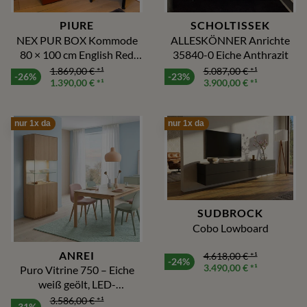
PIURE
SCHOLTISSEK
NEX PUR BOX Kommode
ALLESKÖNNER Anrichte
80 × 100 cm English Red
35840-0 Eiche Anthrazit
matt
1.869,00 €
*¹
5.087,00 €
*¹
-26%
-23%
1.390,00 €
*¹
3.900,00 €
*¹
nur 1x da
nur 1x da
SUDBROCK
Cobo Lowboard
ANREI
4.618,00 €
*¹
-24%
3.490,00 €
*¹
Puro Vitrine 750 – Eiche
weiß geölt, LED-
Beleuchtung und
3.586,00 €
*¹
-31%