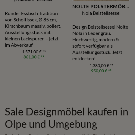
NOLTE POLSTERMÖBEL
Nola Beistellsessel
Runder Esstisch Tradition
von Scholtissek, Ø 85 cm,
Kirschbaum massiv, poliert.
Design Beistellsessel Nolte
Ausstellungsstück mit
Nola in Leder grau.
kleinen Lackspuren – jetzt
Hochwertig, modern &
im Abverkauf
sofort verfügbar als
1.571,00 €
*¹
Ausstellungsstück. Jetzt
861,00 €
*¹
entdecken!
1.380,00 €
*¹
950,00 €
*¹
Sale Designmöbel kaufen in
Olpe und Umgebung