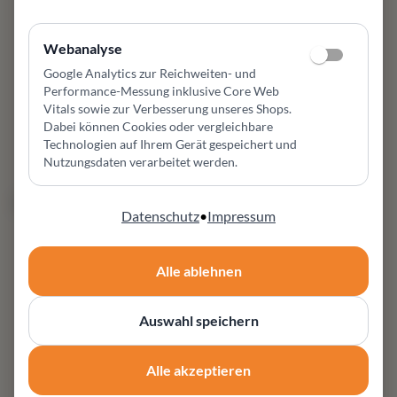
Exklusive Leolux Mara Cruz
Essgruppe
Armlehnstühle im 6er-Set.
Abverkauf: Landhaus-
Drehbar, Leder & Stoff,
Webanalyse
Essgruppe MADIRAN –
Ausstellungsstück im
Rundeckbank, Ausziehtisch
Google Analytics zur Reichweiten- und
Neuzustand. Jetzt sichern!
& 2 Stühle – Eiche massiv
Performance-Messung inklusive Core Web
8.880,00 €
*¹
gekalkt
Vitals sowie zur Verbesserung unseres Shops
.
6.190,00 €
*¹
Dabei können Cookies oder vergleichbare
11.230,00 €
*¹
990,00 €
*¹
Technologien auf Ihrem Gerät gespeichert und
Nutzungsdaten verarbeitet werden.
nur 1x da
nur 1x da
Datenschutz
•
Impressum
Alle ablehnen
Auswahl speichern
GYFORM
WEIBELWEIBEL INTERTIME
Focus Ecksofa
Sofa Mellow von Weibel,
Alle akzeptieren
Ausstellgunsstück
Gyform Focus Ecksofa in