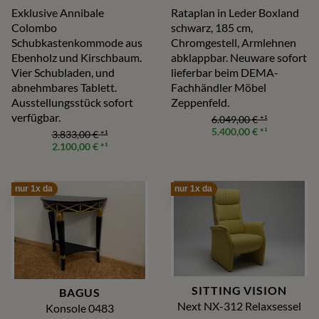
lieferbar!
Exklusive Annibale
Rataplan in Leder Boxland
Colombo
schwarz, 185 cm,
Schubkastenkommode aus
Chromgestell, Armlehnen
Ebenholz und Kirschbaum.
abklappbar. Neuware sofort
Vier Schubladen, und
lieferbar beim DEMA-
abnehmbares Tablett.
Fachhändler Möbel
Ausstellungsstück sofort
Zeppenfeld.
verfügbar.
6.049,00 €
*¹
5.400,00 €
*¹
3.833,00 €
*¹
2.100,00 €
*¹
nur 1x da
nur 1x da
SITTING VISION
BAGUS
Next NX-312 Relaxsessel
Konsole 0483