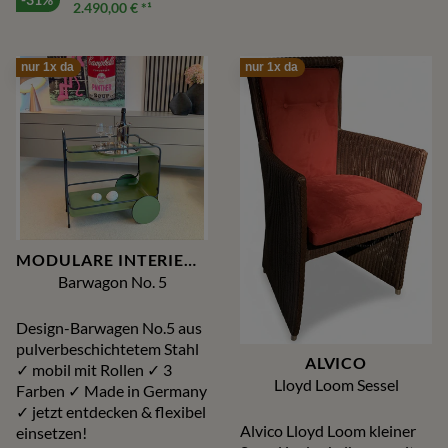
2.490,00 €
*¹
beidseitige Glaseinlage
nur 1x da
nur 1x da
MODULARE INTERIEUR
Barwagon No. 5
Design-Barwagen No.5 aus
pulverbeschichtetem Stahl
ALVICO
✓ mobil mit Rollen ✓ 3
Lloyd Loom Sessel
Farben ✓ Made in Germany
✓ jetzt entdecken & flexibel
Alvico Lloyd Loom kleiner
einsetzen!