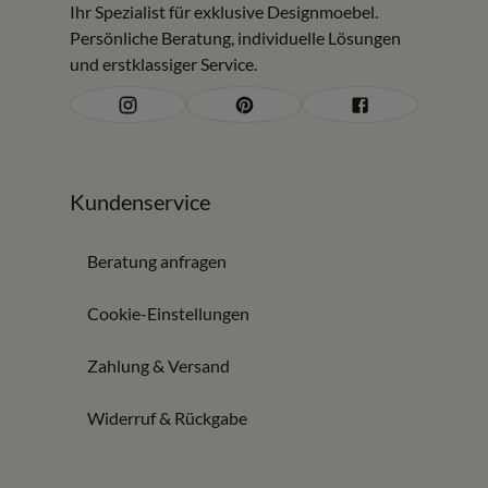
Wer reduzierte Designmöbel in Olpe oder im Umkreis von
Ihr Spezialist für exklusive Designmoebel.
Persönliche Beratung, individuelle Lösungen
rund 150 km sucht, findet bei Möbel Zeppenfeld Sale-
und erstklassiger Service.
Angebote, Ausstellungsstücke und Einzelstücke mit
persönlicher Beratung.
Sale Möbel mit Qualität und Beratung
Auch reduzierte Möbel sollten fachlich geprüft und
Kundenservice
passend geplant werden. Im Sale können unter anderem
folgende Bereiche dabei sein:
Beratung anfragen
Cookie-Einstellungen
Sofas, Sessel und Polstermöbel
Tische, Stühle und Esszimmer Möbel
Zahlung & Versand
Sideboards, Wohnwände und Stauraummöbel
Betten, Beimöbel und ausgewählte Designstücke
Widerruf & Rückgabe
Beratung und Planung bei Möbel Zeppenfeld