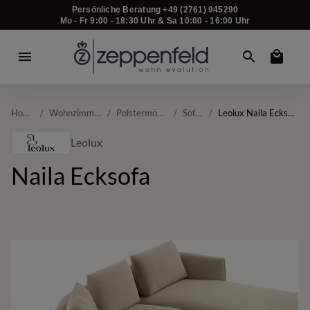
Persönliche Beratung +49 (2761) 945290
Mo - Fr 9:00 - 18:30 Uhr & Sa 10:00 - 16:00 Uhr
Home
/
Wohnzimmer
/
Polstermöbel
/
Sofas
/
Leolux Naila Ecksofa
Leolux
Naila Ecksofa