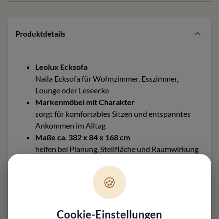
Produktdetails
Leolux Ecksofa
Naila Ecksofa für Wohnzimmer, Esszimmer,
Lounge oder Leseecke
Markenmöbel mit Charakter
sorgt für komfortables Sitzen und entspanntes
Ankommen im Alltag
Maße ca. 382 x 84 x 168 cm
helfen bei Planung, Stellfläche und Raumwirkung
Material und Ausführung
je nach Bezugsvariante mit passender Material-
🍪
und Farbauswahl
Varianten
auf Wunsch mit passenden Alternativen
Cookie-Einstellungen