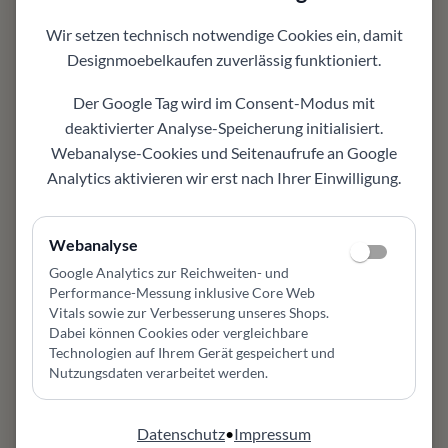
abstimmbar
Individuell planbar
Wir setzen technisch notwendige Cookies ein, damit
je nach Variante, Farbe oder Ausführung passend
Designmoebelkaufen
zuverlässig funktioniert.
auswählbar
Einsatzbereich
Der Google Tag wird im Consent-Modus mit
geeignet für Wohnzimmer, Esszimmer, Lounge
deaktivierter Analyse-Speicherung initialisiert.
oder Leseecke
Webanalyse-Cookies und Seitenaufrufe an Google
Design und Komfort
Analytics aktivieren wir erst nach Ihrer Einwilligung.
Sitzkomfort, Proportionen und Bezugsauswahl
stehen bei diesem Möbel im Mittelpunkt
Gut kombinierbar
Webanalyse
passt zu vorhandenen Möbeln und modernen
Google Analytics zur Reichweiten- und
Einrichtungskonzepten
Performance-Messung inklusive Core Web
Persönliche Beratung
Vitals sowie zur Verbesserung unseres Shops
.
Dabei können Cookies oder vergleichbare
hilft bei Farbe, Material, Pflege, Maßwirkung und
Technologien auf Ihrem Gerät gespeichert und
Konfiguration
Nutzungsdaten verarbeitet werden.
Möbel Zeppenfeld in Olpe
Fachberatung für hochwertige Designmöbel und
individuelle Wohnlösungen
Datenschutz
•
Impressum