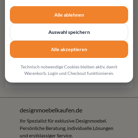
Weitere Produktangaben
Grosszügiges Ecksofa (Stellmaß ca. 382 × 168 cm )
Alle ablehnen
Stellmaß (ca.): 382 × 168 cm
Füße & Tisch: Eiche (nach Leolux Farbkarte)
Auswahl speichern
Alle akzeptieren
Produktbeschreibung
Produktausführungen
Technisch notwendige Cookies bleiben aktiv, damit
Warenkorb, Login und Checkout funktionieren.
Über
Leolux
& Hersteller-Informationen
designmoebelkaufen.de
Ihr Spezialist für exklusive Designmoebel.
Persönliche Beratung, individuelle Lösungen
und erstklassiger Service.