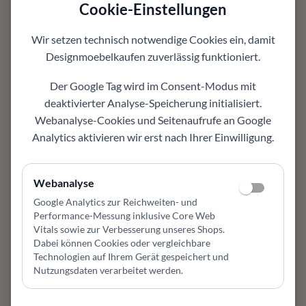
Cookie-Einstellungen
Varianten
auf Wunsch mit passenden Alternativen
Wir setzen technisch notwendige Cookies ein, damit
abstimmbar
Designmoebelkaufen
zuverlässig funktioniert.
Individuell planbar
je nach Variante, Farbe oder Ausführung passend
Der Google Tag wird im Consent-Modus mit
auswählbar
deaktivierter Analyse-Speicherung initialisiert.
Einsatzbereich
Webanalyse-Cookies und Seitenaufrufe an Google
geeignet für Wohnzimmer, Esszimmer, Flur oder
Analytics aktivieren wir erst nach Ihrer Einwilligung.
offenen Wohnbereich
Design und Komfort
Stauraum, Oberfläche und klare Linien verbinden
Webanalyse
Funktion mit wohnlichem Design
Google Analytics zur Reichweiten- und
Gut kombinierbar
Performance-Messung inklusive Core Web
passt zu vorhandenen Möbeln und modernen
Vitals sowie zur Verbesserung unseres Shops
.
Dabei können Cookies oder vergleichbare
Einrichtungskonzepten
Technologien auf Ihrem Gerät gespeichert und
Persönliche Beratung
Nutzungsdaten verarbeitet werden.
hilft bei Farbe, Material, Pflege, Maßwirkung und
Konfiguration