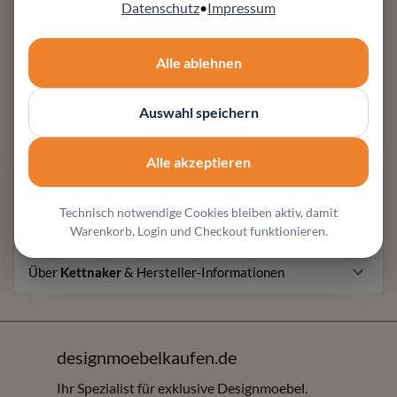
Möbel Zeppenfeld in Olpe
Datenschutz
•
Impressum
Fachberatung für hochwertige Designmöbel und
individuelle Wohnlösungen
Alle ablehnen
Weitere Produktangaben
Stabilität & Präzision: 32-mm Wangen/Böden für
Auswahl speichern
dauerhafte Ruhe in der Fuge
Alle akzeptieren
Produktbeschreibung
Technisch notwendige Cookies bleiben aktiv, damit
Produktausführungen
Warenkorb, Login und Checkout funktionieren.
Über
Kettnaker
& Hersteller-Informationen
designmoebelkaufen.de
Ihr Spezialist für exklusive Designmoebel.