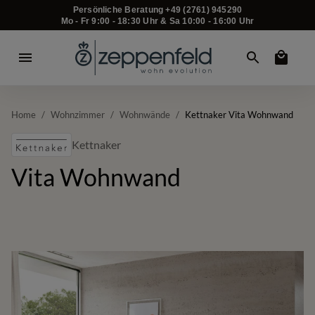
Persönliche Beratung +49 (2761) 945290
Mo - Fr 9:00 - 18:30 Uhr & Sa 10:00 - 16:00 Uhr
Home
/
Wohnzimmer
/
Wohnwände
/
Kettnaker Vita Wohnwand
Kettnaker
Vita Wohnwand