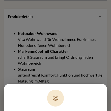
Produktdetails
Kettnaker Wohnwand
Vita Wohnwand für Wohnzimmer, Esszimmer,
Flur oder offenen Wohnbereich
Markenmöbel mit Charakter
schafft Stauraum und bringt Ordnung in den
Wohnbereich
Stauraum
unterstreicht Komfort, Funktion und hochwertige
Nutzung im Alltag
Maße ca. 353,2 x 115,7 x 35 cm
helfen bei Planung, Stellfläche und Raumwirkung
🍪
Material und Ausführung
passend zur Einrichtung und zum gewünschten
Einsatzbereich abstimmbar