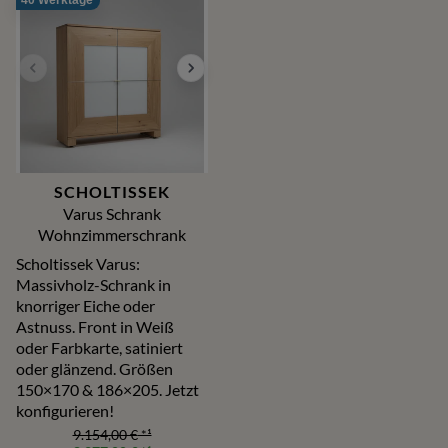
SCHOLTISSEK
Varus Schrank
Wohnzimmerschrank
Scholtissek Varus:
Massivholz-Schrank in
knorriger Eiche oder
Astnuss. Front in Weiß
oder Farbkarte, satiniert
oder glänzend. Größen
150×170 & 186×205. Jetzt
konfigurieren!
9.154,00 €
*¹