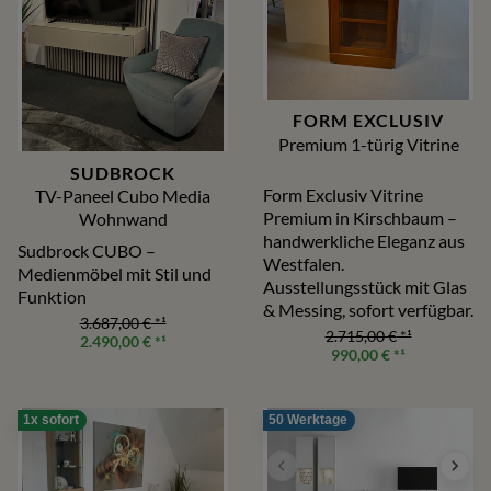
FORM EXCLUSIV
Premium 1-türig Vitrine
SUDBROCK
Form Exclusiv Vitrine
TV-Paneel Cubo Media
Premium in Kirschbaum –
Wohnwand
handwerkliche Eleganz aus
Sudbrock CUBO –
Westfalen.
Medienmöbel mit Stil und
Ausstellungsstück mit Glas
Funktion
& Messing, sofort verfügbar.
3.687,00 €
*¹
2.715,00 €
*¹
2.490,00 €
*¹
990,00 €
*¹
1x sofort
50 Werktage