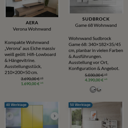
SUDBROCK
AERA
Game 68 Wohnwand
Verona Wohnwand
Wohnwand Sudbrock
Kompakte Wohnwand
Game 68: 340×182×35/45
„Verona“ aus Eiche massiv
cm, planbar in vielen Farben
weiß geölt: Hifi-Lowboard
& Ausführungen.
& Hängevitrine.
Ausstellung vor Ort,
Ausstellungsstück,
Konfiguration & Angebot.
210×200×50 cm.
5.030,00 €
*¹
3.690,00 €
*¹
4.390,00 €
*¹
1.690,00 €
*¹
40 Werktage
50 Werktage