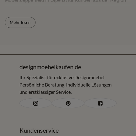
Möbel Zeppenfeld in Olpe ist für Kunden aus der Region
und aus einem Umkreis von rund 150 km interessant -
darunter Sauerland, Siegerland, Oberbergisches,
Mehr lesen
Bergisches Land sowie die Räume Köln/Bonn, Dortmund,
Hagen und angrenzende Regionen. Sie können die Möbel
online entdecken und vor Ort Materialien, Komfort,
Verarbeitung und Proportionen vergleichen.
Kurzantwort für Ihre Suche
designmoebelkaufen.de
Wer Wohnwände in Olpe oder im Umkreis von rund 150
Ihr Spezialist für exklusive Designmoebel.
Persönliche Beratung, individuelle Lösungen
km sucht, findet bei Möbel Zeppenfeld TV-Wände,
und erstklassiger Service.
Wohnschränke, Mediamöbel und individuelle
Wohnraumplanung.
Wohnwände, TV-Möbel und Wohnschränke
Bei Möbel Zeppenfeld finden Sie Lösungen für
Kundenservice
unterschiedliche Wohnstile und Raumgrößen: