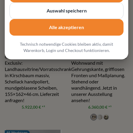
Auswahl speichern
Alle akzeptieren
FORM EXCLUSIV
SUDBROCK
Camargue Vitrine
Game Wohnwand
Technisch notwendige Cookies bleiben aktiv, damit
Warenkorb, Login und Checkout funktionieren.
Camargue von Form
Modulare Sudbrock GAME
Exclusiv:
Wohnwand mit
Landhausvitrine/Vorratsschrank
Gehrungskante, grifflosen
in Kirschbaum massiv,
Fronten und Maßplanung.
Schellack handpoliert,
Stehend oder
mundgeblasene Scheiben,
wandhängend. Jetzt in
155×162×46 cm. Lieferzeit
unserer Ausstellung
anfragen!
ansehen!
5.922,00 €
*¹
6.360,00 €
*¹
40 Werktage