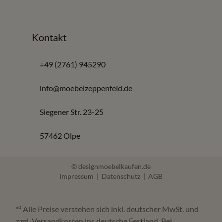
Worauf Sie beim Kauf von Wohnwände
achten sollten
Kontakt
Wandbreite, TV-Größe und Sitzabstand
+49 (2761) 945290
Benötigter Stauraum und offene Flächen
Kabelführung und Mediengeräte
info@moebelzeppenfeld.de
Material und Farbe passend zum Raum
Siegener Str. 23-25
Häufige Fragen zu Wohnwände
57462 Olpe
Wo kann ich Wohnwände in Olpe kaufen?
© designmoebelkaufen.de
Impressum
|
Datenschutz
|
AGB
Bei Möbel Zeppenfeld in Olpe finden Sie Wohnwände,
Wohnschränke und Mediamöbel mit Beratung und
*¹ Alle Preise verstehen sich inkl. deutscher MwSt. und
Planung.
zzgl. Versandkosten ins deutsche Festland. Bei