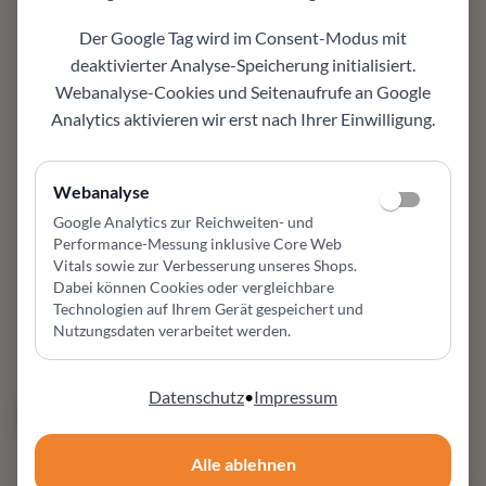
Der Google Tag wird im Consent-Modus mit
SUDBROCK
SCHOLTISSEK
deaktivierter Analyse-Speicherung initialisiert.
Cubo Wohnkombination
Anrichte Novus
Webanalyse-Cookies und Seitenaufrufe an Google
Wohnwand
Wohnzimmerschrank
Analytics aktivieren wir erst nach Ihrer Einwilligung.
Wohnkombination 194 von
NOVUS Anrichte in 4
Sudbrock B/H/T 302 x 164
Varianten: 180/240 cm,
x 45 cm 6 Schubkästen à
Eiche mit Glas matt/glanz.
Webanalyse
120 cm Breite,
Schubkastenfront Holz
Schubkastenzargen Birke,
Google Analytics zur Reichweiten- und
oder Glas. Sockel 5 cm,
Lack blütenweiß oder in
Performance-Messung inklusive Core Web
optional wandhängend.
anderen Oberflächen aus
Vitals sowie zur Verbesserung unseres Shops
.
Lieferzeit 8–10 Wochen.
Dabei können Cookies oder vergleichbare
5.106,00 €
*¹
3.321,00 €
*¹
4.595,00 €
*¹
Technologien auf Ihrem Gerät gespeichert und
2.973,00 €
*¹
Nutzungsdaten verarbeitet werden.
+
11
Datenschutz
•
Impressum
50 Werktage
50 Werktage
Alle ablehnen