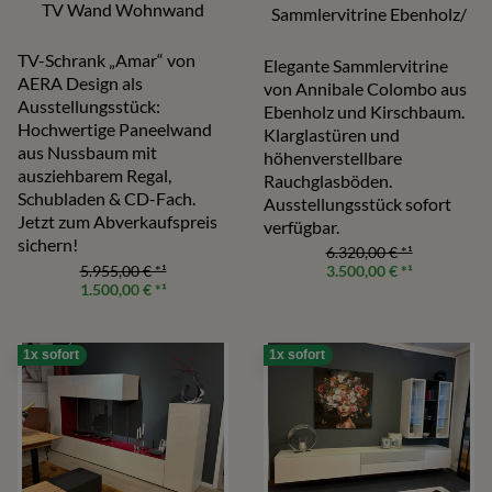
TV Wand Wohnwand
Sammlervitrine Ebenholz/
TV-Schrank „Amar“ von
Elegante Sammlervitrine
AERA Design als
von Annibale Colombo aus
Ausstellungsstück:
Ebenholz und Kirschbaum.
Hochwertige Paneelwand
Klarglastüren und
aus Nussbaum mit
höhenverstellbare
ausziehbarem Regal,
Rauchglasböden.
Schubladen & CD-Fach.
Ausstellungsstück sofort
Jetzt zum Abverkaufspreis
verfügbar.
sichern!
6.320,00 €
*¹
5.955,00 €
*¹
3.500,00 €
*¹
1.500,00 €
*¹
1x sofort
1x sofort