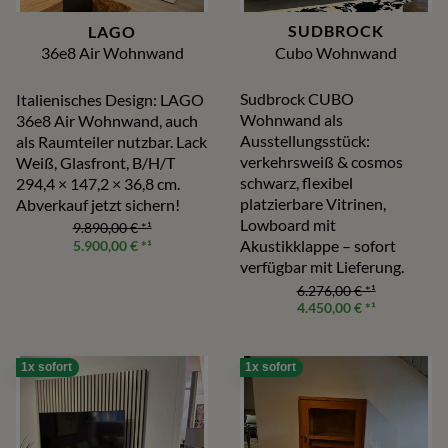
SUDBROCK
LAGO
Cubo Wohnwand
36e8 Air Wohnwand
Sudbrock CUBO
Italienisches Design: LAGO
Wohnwand als
36e8 Air Wohnwand, auch
Ausstellungsstück:
als Raumteiler nutzbar. Lack
verkehrsweiß & cosmos
Weiß, Glasfront, B/H/T
schwarz, flexibel
294,4 × 147,2 × 36,8 cm.
platzierbare Vitrinen,
Abverkauf jetzt sichern!
Lowboard mit
9.890,00 €
*¹
Akustikklappe – sofort
5.900,00 €
*¹
verfügbar mit Lieferung.
6.276,00 €
*¹
4.450,00 €
*¹
1x sofort
1x sofort