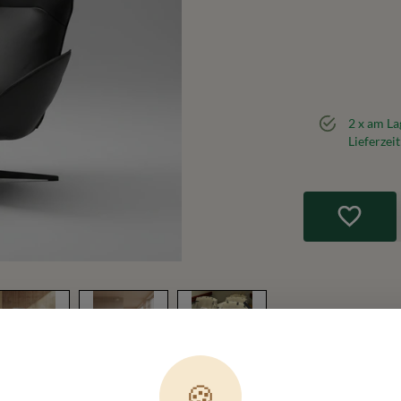
2
x am La
Lieferzeit
🍪