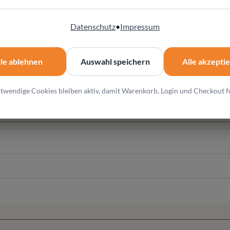
ahl stehen bei diesem Möbel im Mittelpunkt
Datenschutz
•
Impressum
en Einrichtungskonzepten
lle ablehnen
Auswahl speichern
Alle akzepti
ung und Konfiguration
twendige Cookies bleiben aktiv, damit Warenkorb, Login und Checkout f
l und individuelle Wohnlösungen