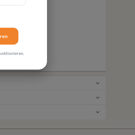
eren
unktionieren.