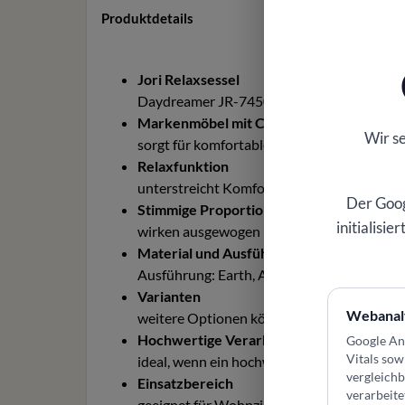
Produktdetails
Jori Relaxsessel
Daydreamer JR-7450 Relaxsessel für Wohn
Markenmöbel mit Charakter
Wir s
sorgt für komfortables Sitzen und entspa
Relaxfunktion
unterstreicht Komfort, Funktion und hochw
Der Goog
Stimmige Proportionen
initialisi
wirken ausgewogen und lassen sich gut int
Material und Ausführung
Ausführung: Earth, Arctic, Ocean, Black Edi
Varianten
Webanal
weitere Optionen können ausgewählt wer
Hochwertige Verarbeitung
Google An
Vitals sow
ideal, wenn ein hochwertiges Möbel passen
vergleich
Einsatzbereich
verarbeite
geeignet für Wohnzimmer, Esszimmer, Loun