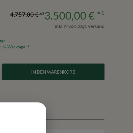
3.500,00 €
*¹
4.757,00 €
*¹
inkl. MwSt. zzgl. Versand
ger
:
14
Werktage *²
IN DEN WARENKORB