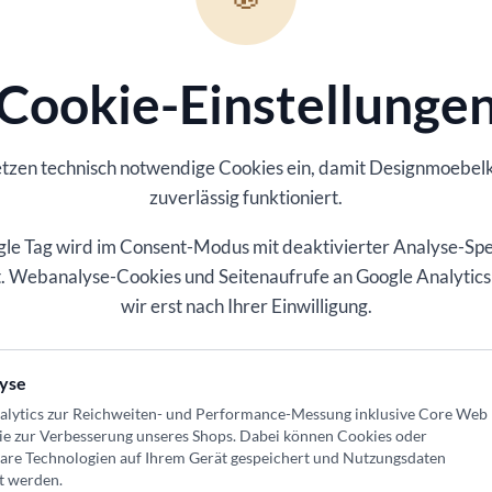
Cookie-Einstellunge
zimmer, Esszimmer, Lounge oder Leseecke
etzen technisch notwendige Cookies ein, damit
Designmoebel
nntes Ankommen im Alltag
zuverlässig funktioniert.
ertige Nutzung im Alltag
le Tag wird im Consent-Modus mit deaktivierter Analyse-Sp
ert. Webanalyse-Cookies und Seitenaufrufe an Google Analytics
egrieren
wir erst nach Ihrer Einwilligung.
tion
yse
den
alytics zur Reichweiten- und Performance-Messung inklusive Core Web
ie zur Verbesserung unseres Shops
. Dabei können Cookies oder
d eingesetzt wird
bare Technologien auf Ihrem Gerät gespeichert und Nutzungsdaten
t werden.
ge oder Leseecke