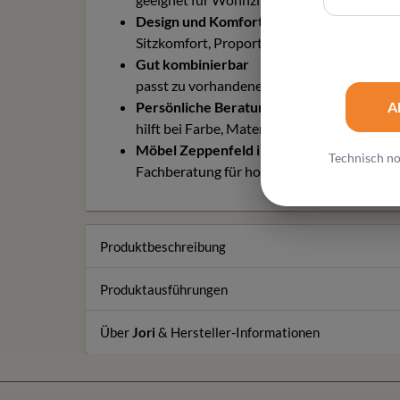
Design und Komfort
Sitzkomfort, Proportionen und Bezugsausw
Gut kombinierbar
passt zu vorhandenen Möbeln und modern
A
Persönliche Beratung
hilft bei Farbe, Material, Pflege, Maßwirk
Möbel Zeppenfeld in Olpe
Technisch no
Fachberatung für hochwertige Designmöbe
Produktbeschreibung
Produktausführungen
Über
Jori
& Hersteller-Informationen