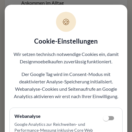
Ankommen im Alltag
Relaxfunktion
unterstreicht Komfort, Funktion und hochwertige
🍪
Nutzung im Alltag
Stimmige Proportionen
wirken ausgewogen und lassen sich gut
Cookie-Einstellungen
integrieren
Material und Ausführung
Wir setzen technisch notwendige Cookies ein, damit
Lederqualität: Cavila black, Celia alle Farben (bitte
Designmoebelkaufen
zuverlässig funktioniert.
bei Bestellung angeben!)
Varianten
Der Google Tag wird im Consent-Modus mit
weitere Optionen können ausgewählt werden
deaktivierter Analyse-Speicherung initialisiert.
Hochwertige Verarbeitung
Webanalyse-Cookies und Seitenaufrufe an Google
ideal, wenn ein hochwertiges Möbel passend
Analytics aktivieren wir erst nach Ihrer Einwilligung.
eingesetzt wird
Einsatzbereich
Webanalyse
geeignet für Wohnzimmer, Esszimmer, Lounge
oder Leseecke
Google Analytics zur Reichweiten- und
Design und Komfort
Performance-Messung inklusive Core Web