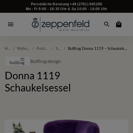
Persönliche Beratung +49 (2761) 945290
Mo - Fr 9:00 - 18:30 Uhr & Sa 10:00 - 16:00 Uhr
Home
/
Wohnzimmer
/
Polstermöbel
/
Sessel
/
Bullfrog Donna 1119 – Schaukelsessel | 360° drehbar, Design
Bullfrog design
Donna 1119
Schaukelsessel