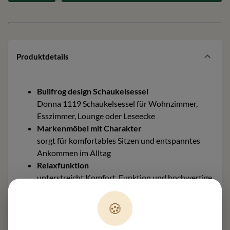
Produktdetails
Bullfrog design Schaukelsessel
Donna 1119 Schaukelsessel für Wohnzimmer,
Esszimmer, Lounge oder Leseecke
Markenmöbel mit Charakter
sorgt für komfortables Sitzen und entspanntes
Ankommen im Alltag
Relaxfunktion
unterstreicht Komfort, Funktion und hochwertige
Nutzung im Alltag
Stimmige Proportionen
🍪
wirken ausgewogen und lassen sich gut
integrieren