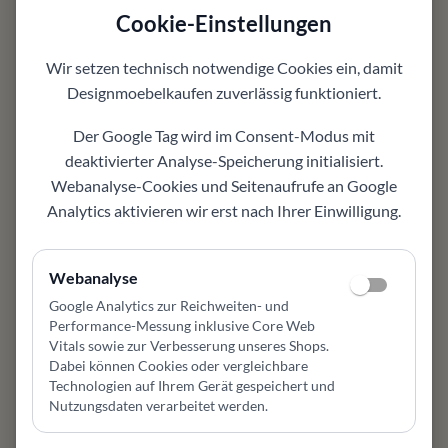
Material und Ausführung
Cookie-Einstellungen
Bezug: Kunstfell Fuzzy Lila, Cord Lounge Olive,
Cord Lounge Terracotta, CordLounge Petrol, Cord
Wir setzen technisch notwendige Cookies ein, damit
Lounge Dolomit; weitere Optionen können
Designmoebelkaufen
zuverlässig funktioniert.
ausgewählt werden
Der Google Tag wird im Consent-Modus mit
Varianten
deaktivierter Analyse-Speicherung initialisiert.
weitere Optionen können ausgewählt werden
Webanalyse-Cookies und Seitenaufrufe an Google
Individuell planbar
je nach Variante, Farbe oder Ausführung passend
Analytics aktivieren wir erst nach Ihrer Einwilligung.
auswählbar
Einsatzbereich
Webanalyse
geeignet für Wohnzimmer, Esszimmer, Lounge
oder Leseecke
Google Analytics zur Reichweiten- und
Performance-Messung inklusive Core Web
Design und Komfort
Vitals sowie zur Verbesserung unseres Shops
.
Sitzkomfort, Proportionen und Bezugsauswahl
Dabei können Cookies oder vergleichbare
stehen bei diesem Möbel im Mittelpunkt
Technologien auf Ihrem Gerät gespeichert und
Gut kombinierbar
Nutzungsdaten verarbeitet werden.
passt zu vorhandenen Möbeln und modernen