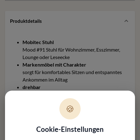
Produktdetails
Mobitec Stuhl
Mood #91 Stuhl für Wohnzimmer, Esszimmer,
Lounge oder Leseecke
Markenmöbel mit Charakter
sorgt für komfortables Sitzen und entspanntes
Ankommen im Alltag
drehbar
unterstreicht Komfort, Funktion und hochwertige
Nutzung im Alltag
🍪
Stimmige Proportionen
wirken ausgewogen und lassen sich gut
integrieren
Cookie-Einstellungen
Material und Ausführung
Gestellausführung: fest, drehbar