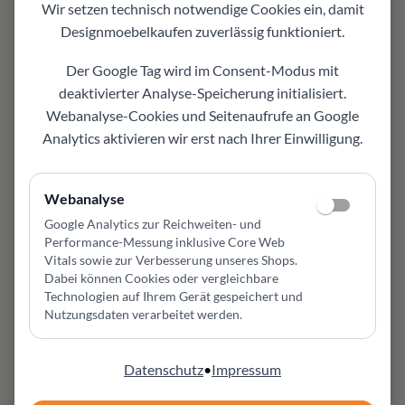
Wir setzen technisch notwendige Cookies ein, damit
Varianten
Designmoebelkaufen
zuverlässig funktioniert.
weitere Optionen können ausgewählt werden
Individuell planbar
Der Google Tag wird im Consent-Modus mit
je nach Variante, Farbe oder Ausführung passend
deaktivierter Analyse-Speicherung initialisiert.
auswählbar
Webanalyse-Cookies und Seitenaufrufe an Google
Einsatzbereich
Analytics aktivieren wir erst nach Ihrer Einwilligung.
geeignet für Wohnzimmer, Esszimmer, Lounge
oder Leseecke
Design und Komfort
Webanalyse
Sitzkomfort, Proportionen und Bezugsauswahl
Google Analytics zur Reichweiten- und
stehen bei diesem Möbel im Mittelpunkt
Performance-Messung inklusive Core Web
Gut kombinierbar
Vitals sowie zur Verbesserung unseres Shops
.
Dabei können Cookies oder vergleichbare
passt zu vorhandenen Möbeln und modernen
Technologien auf Ihrem Gerät gespeichert und
Einrichtungskonzepten
Nutzungsdaten verarbeitet werden.
Persönliche Beratung
hilft bei Farbe, Material, Pflege, Maßwirkung und
Konfiguration
Datenschutz
•
Impressum
Möbel Zeppenfeld in Olpe