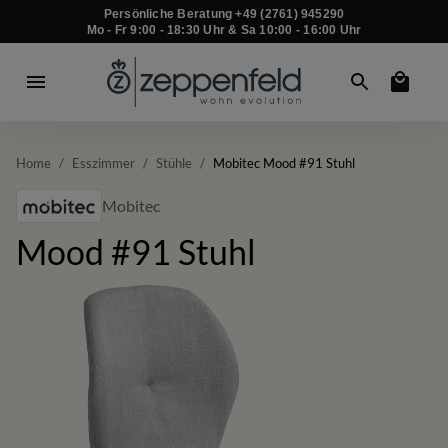
Persönliche Beratung +49 (2761) 945290
Mo - Fr 9:00 - 18:30 Uhr & Sa 10:00 - 16:00 Uhr
Home
/
Esszimmer
/
Stühle
/
Mobitec Mood #91 Stuhl
Mobitec
Mood #91 Stuhl