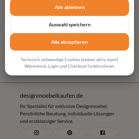
Fachberatung für hochwertige Designmöbel und
Alle ablehnen
individuelle Wohnlösungen
Auswahl speichern
Produktbeschreibung
Alle akzeptieren
Produktausführungen
Technisch notwendige Cookies bleiben aktiv, damit
Über
Mobitec
& Hersteller-Informationen
Warenkorb, Login und Checkout funktionieren.
designmoebelkaufen.de
Ihr Spezialist für exklusive Designmoebel.
Persönliche Beratung, individuelle Lösungen
und erstklassiger Service.