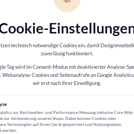
Cookie-Einstellunge
ounge oder Leseecke
etzen technisch notwendige Cookies ein, damit
Designmoebel
nntes Ankommen im Alltag
zuverlässig funktioniert.
ertige Nutzung im Alltag
le Tag wird im Consent-Modus mit deaktivierter Analyse-Sp
ert. Webanalyse-Cookies und Seitenaufrufe an Google Analytics
egrieren
wir erst nach Ihrer Einwilligung.
yse
den
alytics zur Reichweiten- und Performance-Messung inklusive Core Web
ie zur Verbesserung unseres Shops
. Dabei können Cookies oder
passend auswählbar
bare Technologien auf Ihrem Gerät gespeichert und Nutzungsdaten
t werden.
ge oder Leseecke