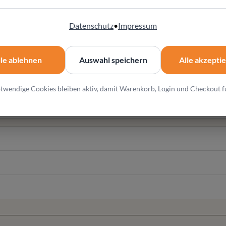
ahl stehen bei diesem Möbel im Mittelpunkt
Datenschutz
•
Impressum
en Einrichtungskonzepten
lle ablehnen
Auswahl speichern
Alle akzepti
ung und Konfiguration
twendige Cookies bleiben aktiv, damit Warenkorb, Login und Checkout f
l und individuelle Wohnlösungen