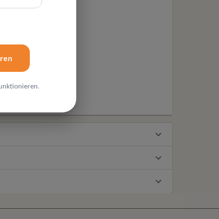
eren
unktionieren.