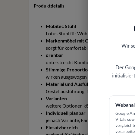
Produktdetails
Mobitec Stuhl
Lotus Stuhl für Wohnzimmer, Esszimmer, L
Markenmöbel mit Charakter
Wir s
sorgt für komfortables Sitzen und entspa
drehbar
unterstreicht Komfort, Funktion und hochw
Der Goog
Stimmige Proportionen
initialisi
wirken ausgewogen und lassen sich gut int
Material und Ausführung
Gestellausführung: fest, drehbar
Varianten
Webanal
weitere Optionen können ausgewählt wer
Individuell planbar
Google An
Vitals sow
je nach Variante, Farbe oder Ausführung 
vergleich
Einsatzbereich
verarbeite
geeignet für Wohnzimmer, Esszimmer, Loun