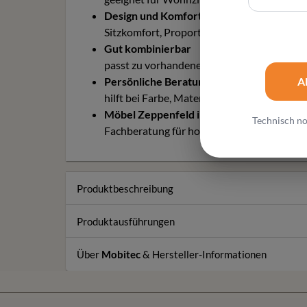
Design und Komfort
Sitzkomfort, Proportionen und Bezugsausw
Gut kombinierbar
passt zu vorhandenen Möbeln und modern
Persönliche Beratung
A
hilft bei Farbe, Material, Pflege, Maßwirk
Möbel Zeppenfeld in Olpe
Technisch no
Fachberatung für hochwertige Designmöbe
Produktbeschreibung
Produktausführungen
Über
Mobitec
& Hersteller-Informationen