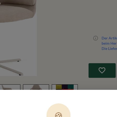
Der Artik
beim Hers
Die Liefe
🍪