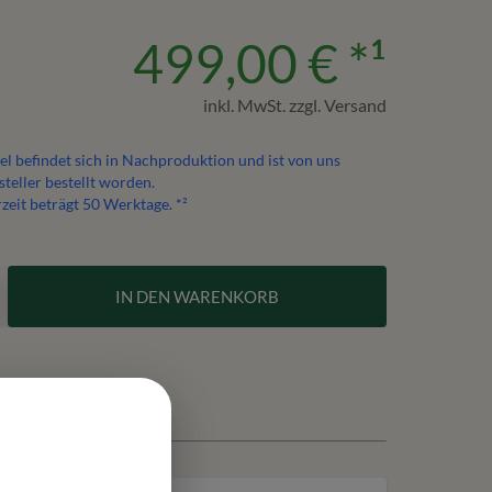
499,00 €
*¹
inkl. MwSt. zzgl. Versand
el befindet sich in Nachproduktion und ist von uns
teller bestellt worden.
rzeit beträgt
50
Werktage. *²
IN DEN WARENKORB