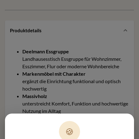
Produktdetails
Deelmann Essgruppe
Landhausesstisch Essgruppe für Wohnzimmer,
Esszimmer, Flur oder moderne Wohnbereiche
Markenmöbel mit Charakter
ergänzt die Einrichtung funktional und optisch
hochwertig
Massivholz
unterstreicht Komfort, Funktion und hochwertige
Nutzung im Alltag
Maße ca. 127 x 227 x 85 cm
helfen bei Planung, Stellfläche und Raumwirkung
🍪
Material und Ausführung