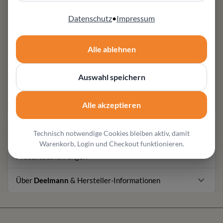
Konfiguration
Datenschutz
•
Impressum
Möbel Zeppenfeld in Olpe
Fachberatung für hochwertige Designmöbel und
individuelle Wohnlösungen
Alle ablehnen
Weitere Produktangaben
Esstisch MADIRAN von Deelmann: Rund 125 cm,
Auswahl speichern
ausziehbar auf 175 cm – ideal für bis zu 6
Personen
Alle akzeptieren
Produktbeschreibung
Technisch notwendige Cookies bleiben aktiv, damit
Warenkorb, Login und Checkout funktionieren.
Produktausführungen
Über
Deelmann
& Hersteller-Informationen