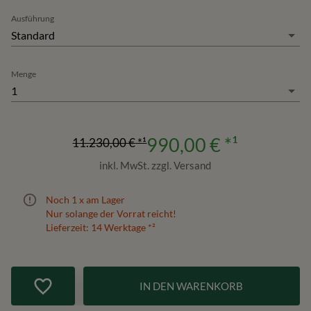
Ausführung
Standard
Menge
1
990,00 €
*¹
11.230,00 €
*¹
inkl. MwSt. zzgl. Versand
Noch
1
x am Lager
Nur solange der Vorrat reicht!
Lieferzeit:
14
Werktage *²
IN DEN WARENKORB