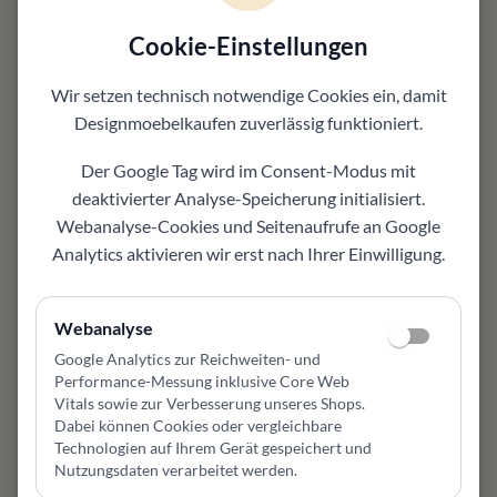
je nach Bezugsvariante mit passender Material-
und Farbauswahl
Cookie-Einstellungen
Varianten
auf Wunsch mit passenden Alternativen
Wir setzen technisch notwendige Cookies ein, damit
abstimmbar
Designmoebelkaufen
zuverlässig funktioniert.
Ausstellungsstück
attraktive Gelegenheit für ein hochwertiges
Der Google Tag wird im Consent-Modus mit
Markenmöbel
deaktivierter Analyse-Speicherung initialisiert.
Einsatzbereich
Webanalyse-Cookies und Seitenaufrufe an Google
geeignet für Wohnzimmer, Esszimmer, Flur oder
Analytics aktivieren wir erst nach Ihrer Einwilligung.
moderne Wohnbereiche
Design und Komfort
Design, Material und Nutzungskomfort
Webanalyse
bestimmen die Wirkung im Raum
Google Analytics zur Reichweiten- und
Gut kombinierbar
Performance-Messung inklusive Core Web
Vitals sowie zur Verbesserung unseres Shops
.
passt zu vorhandenen Möbeln und modernen
Dabei können Cookies oder vergleichbare
Einrichtungskonzepten
Technologien auf Ihrem Gerät gespeichert und
Persönliche Beratung
Nutzungsdaten verarbeitet werden.
hilft bei Farbe, Material, Pflege, Maßwirkung und