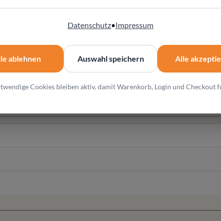
rbinden Funktion mit wohnlichem Design
Datenschutz
•
Impressum
en Einrichtungskonzepten
lle ablehnen
Auswahl speichern
Alle akzepti
ung und Konfiguration
twendige Cookies bleiben aktiv, damit Warenkorb, Login und Checkout f
l und individuelle Wohnlösungen