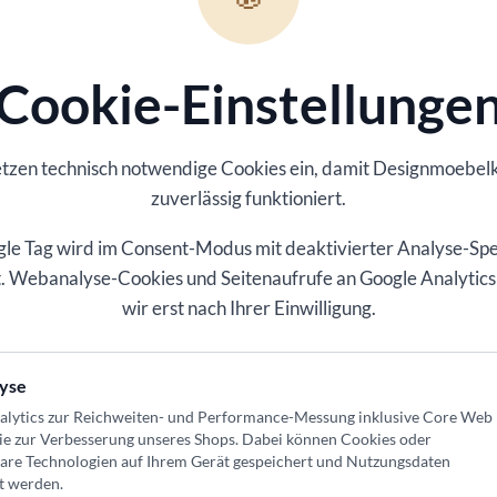
Cookie-Einstellunge
r, Flur oder offenen Wohnbereich
etzen technisch notwendige Cookies ein, damit
Designmoebel
den Wohnbereich
zuverlässig funktioniert.
ertige Nutzung im Alltag
le Tag wird im Consent-Modus mit deaktivierter Analyse-Sp
ert. Webanalyse-Cookies und Seitenaufrufe an Google Analytics
irkung
wir erst nach Ihrer Einwilligung.
hten Einsatzbereich abstimmbar
yse
bstimmbar
alytics zur Reichweiten- und Performance-Messung inklusive Core Web
ie zur Verbesserung unseres Shops
. Dabei können Cookies oder
passend auswählbar
bare Technologien auf Ihrem Gerät gespeichert und Nutzungsdaten
t werden.
 oder offenen Wohnbereich