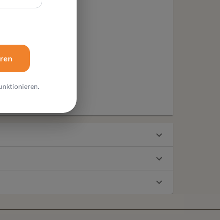
eren
unktionieren.