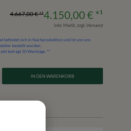
4.150,00 €
*¹
4.667,00 €
*¹
inkl. MwSt. zzgl. Versand
el befindet sich in Nachproduktion und ist von uns
teller bestellt worden.
rzeit beträgt
50
Werktage. *²
IN DEN WARENKORB