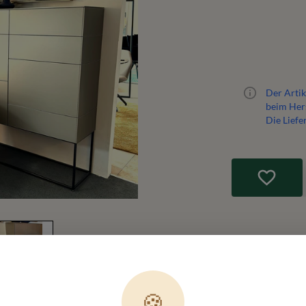
Der Artik
beim Hers
Die Liefe
🍪