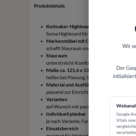
Produktdetails
Kettnaker Highboard
Soma Highboard für Wohnzimmer, Esszimme
Markenmöbel mit Charakter
Wir s
schafft Stauraum und bringt Ordnung in 
Stauraum
unterstreicht Komfort, Funktion und hochw
Der Goog
Maße ca. 121,6 x 135,8 x 37 cm
initialisi
helfen bei Planung, Stellfläche und Raumw
Material und Ausführung
passend zur Einrichtung und zum gewünsc
Varianten
Webanal
auf Wunsch mit passenden Alternativen a
Individuell planbar
Google An
Vitals sow
je nach Variante, Farbe oder Ausführung 
vergleich
Einsatzbereich
verarbeite
geeignet für Wohnzimmer, Esszimmer, Flur