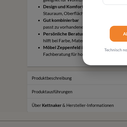
Design und Komfort
Stauraum, Oberfläche und klare Linien ve
Gut kombinierbar
passt zu vorhandenen Möbeln und modern
Persönliche Beratung
A
hilft bei Farbe, Material, Pflege, Maßwirk
Möbel Zeppenfeld in Olpe
Technisch no
Fachberatung für hochwertige Designmöbe
Produktbeschreibung
Produktausführungen
Über
Kettnaker
& Hersteller-Informationen