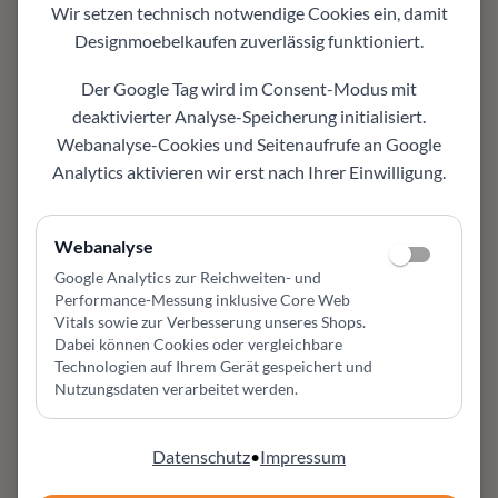
Varianten
Wir setzen technisch notwendige Cookies ein, damit
auf Wunsch mit passenden Alternativen
Designmoebelkaufen
zuverlässig funktioniert.
abstimmbar
Ausstellungsstück
Der Google Tag wird im Consent-Modus mit
attraktive Gelegenheit für ein hochwertiges
deaktivierter Analyse-Speicherung initialisiert.
Markenmöbel
Webanalyse-Cookies und Seitenaufrufe an Google
Einsatzbereich
Analytics aktivieren wir erst nach Ihrer Einwilligung.
geeignet für Wohnzimmer, Esszimmer, Flur oder
moderne Wohnbereiche
Design und Komfort
Webanalyse
Design, Material und Nutzungskomfort
Google Analytics zur Reichweiten- und
bestimmen die Wirkung im Raum
Performance-Messung inklusive Core Web
Vitals sowie zur Verbesserung unseres Shops
.
Gut kombinierbar
Dabei können Cookies oder vergleichbare
passt zu vorhandenen Möbeln und modernen
Technologien auf Ihrem Gerät gespeichert und
Einrichtungskonzepten
Nutzungsdaten verarbeitet werden.
Persönliche Beratung
hilft bei Farbe, Material, Pflege, Maßwirkung und
Datenschutz
•
Impressum
Konfiguration
Möbel Zeppenfeld in Olpe