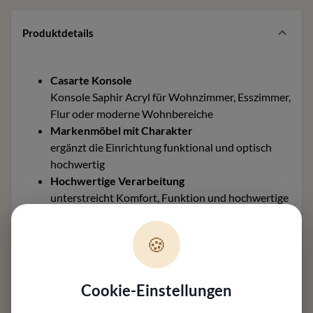
Produktdetails
Casarte Konsole
Konsole Saphir Acryl für Wohnzimmer, Esszimmer,
Flur oder moderne Wohnbereiche
Markenmöbel mit Charakter
ergänzt die Einrichtung funktional und optisch
hochwertig
Hochwertige Verarbeitung
unterstreicht Komfort, Funktion und hochwertige
Nutzung im Alltag
Maße ca. 60 x 70 x 50 cm
🍪
helfen bei Planung, Stellfläche und Raumwirkung
Material und Ausführung
passend zur Einrichtung und zum gewünschten
Cookie-Einstellungen
Einsatzbereich abstimmbar