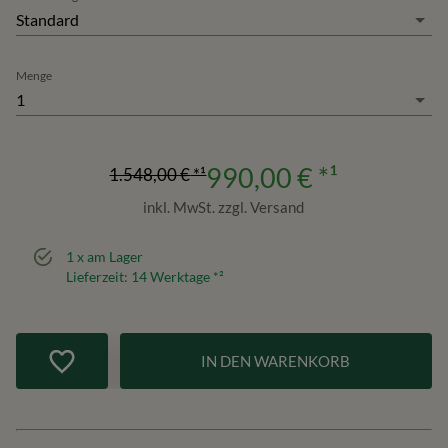
Standard
Menge
1
990,00 €
*¹
1.548,00 €
*¹
inkl. MwSt. zzgl. Versand
1
x am Lager
Lieferzeit:
14
Werktage *²
IN DEN WARENKORB