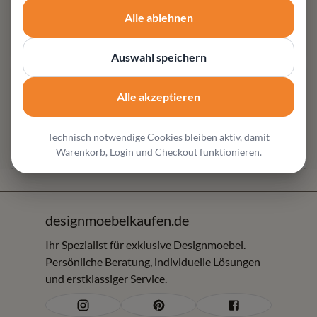
Fachberatung für hochwertige Designmöbel und
Alle ablehnen
individuelle Wohnlösungen
Auswahl speichern
Produktbeschreibung
Alle akzeptieren
Produktausführungen
Technisch notwendige Cookies bleiben aktiv, damit
Warenkorb, Login und Checkout funktionieren.
Über
Casarte
& Hersteller-Informationen
designmoebelkaufen.de
Ihr Spezialist für exklusive Designmoebel.
Persönliche Beratung, individuelle Lösungen
und erstklassiger Service.