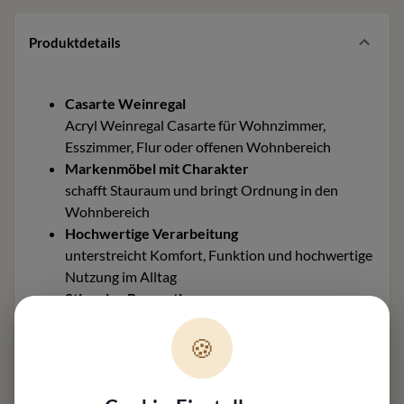
Produktdetails
Casarte Weinregal
Acryl Weinregal Casarte für Wohnzimmer,
Esszimmer, Flur oder offenen Wohnbereich
Markenmöbel mit Charakter
schafft Stauraum und bringt Ordnung in den
Wohnbereich
Hochwertige Verarbeitung
unterstreicht Komfort, Funktion und hochwertige
Nutzung im Alltag
Stimmige Proportionen
wirken ausgewogen und lassen sich gut
🍪
integrieren
Material und Ausführung
passend zur Einrichtung und zum gewünschten