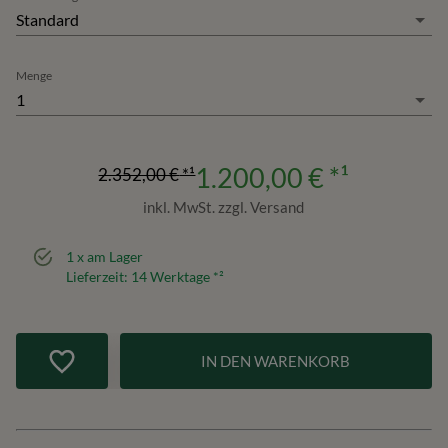
Standard
Menge
1
1.200,00 €
*¹
2.352,00 €
*¹
inkl. MwSt. zzgl. Versand
1
x am Lager
Lieferzeit:
14
Werktage *²
IN DEN WARENKORB