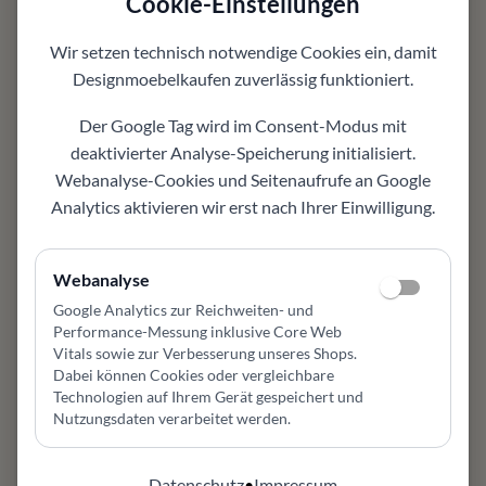
Cookie-Einstellungen
Einsatzbereich abstimmbar
Varianten
Wir setzen technisch notwendige Cookies ein, damit
auf Wunsch mit passenden Alternativen
Designmoebelkaufen
zuverlässig funktioniert.
abstimmbar
Individuell planbar
Der Google Tag wird im Consent-Modus mit
je nach Variante, Farbe oder Ausführung passend
deaktivierter Analyse-Speicherung initialisiert.
auswählbar
Webanalyse-Cookies und Seitenaufrufe an Google
Einsatzbereich
Analytics aktivieren wir erst nach Ihrer Einwilligung.
geeignet für Wohnzimmer, Esszimmer, Flur oder
offenen Wohnbereich
Design und Komfort
Webanalyse
Stauraum, Oberfläche und klare Linien verbinden
Google Analytics zur Reichweiten- und
Funktion mit wohnlichem Design
Performance-Messung inklusive Core Web
Gut kombinierbar
Vitals sowie zur Verbesserung unseres Shops
.
passt zu vorhandenen Möbeln und modernen
Dabei können Cookies oder vergleichbare
Einrichtungskonzepten
Technologien auf Ihrem Gerät gespeichert und
Nutzungsdaten verarbeitet werden.
Persönliche Beratung
hilft bei Farbe, Material, Pflege, Maßwirkung und
Konfiguration
Datenschutz
•
Impressum