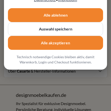
Möbel Zeppenfeld in Olpe
Fachberatung für hochwertige Designmöbel und
individuelle Wohnlösungen
Alle ablehnen
Auswahl speichern
Produktbeschreibung
Alle akzeptieren
Produktausführungen
Technisch notwendige Cookies bleiben aktiv, damit
In Magazinen entdecken
Warenkorb, Login und Checkout funktionieren.
Über
Casarte
& Hersteller-Informationen
designmoebelkaufen.de
Ihr Spezialist für exklusive Designmoebel.
Persönliche Beratung, individuelle Lösungen